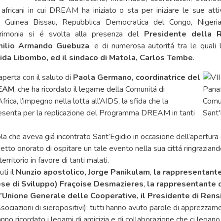
 africani in cui DREAM ha iniziato o sta per iniziare le sue att
 Guinea Bissau, Repubblica Democratica del Congo, Nigeria,
imonia si é svolta alla presenza del
Presidente della 
milio Armando Guebuza
, e di numerosa autoritá tra le quali
Aida Libombo, ed il sindaco di Matola, Carlos Tembe
.
aperta con il saluto di
Paola Germano, coordinatrice del
EAM
, che ha ricordato il legame della Comunitá di
frica, l’impegno nella lotta all’AIDS, la sfida che la
esenta per la replicazione del Programma DREAM in tanti
la che aveva giá incontrato Sant’Egidio in occasione dell’apertura
 detto onorato di ospitare un tale evento nella sua cittá ringraziand
erritorio in favore di tanti malati.
ti il
Nunzio apostolico, Jorge Panikulam
,
la rappresentant
ese di Sviluppo) Fraçoise Desmazieres
,
la rappresentante d
’Unione Generale delle Cooperative, il Presidente di Rens
sociazioni di sieropositivi): tutti hanno avuto parole di apprezzame
nno ricordato i legami di amicizia e di collaborazione che ci legano