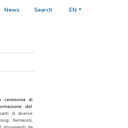
e del
News
Search
EN
tola
 cerimonia di
formazione del
panti di diverse
logi, farmacisti,
ti) provenienti da