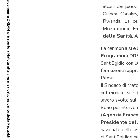
Il VII corso panafricano di formazione del programma DREAM si è aperto a Matola alla presenza del presidente della Repubblica mozambicano
alcuni dei paesi
Guinea Conakry,
Rwanda. La cer
Mozambico, E
della Sanitá, 
La cerimonia si é 
Programma DR
Sant’Egidio con l’A
formazione rappr
Paesi.
Il Sindaco di Mato
nutrizionale, si é
lavoro svolto sul t
Sono poi intervenu
(Agenzia Franc
Presidente dell
nazionale delle as
di Sant’Egidioe ha