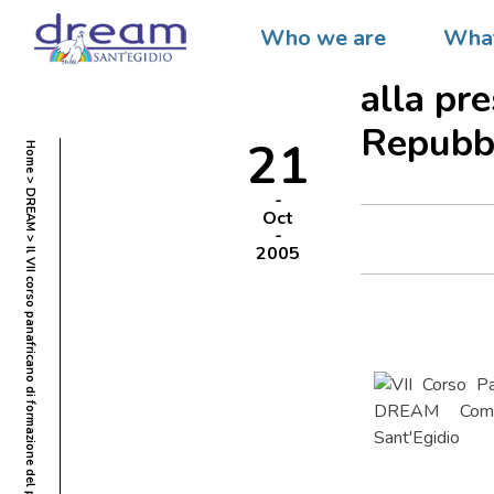
Il VII 
Who we are
What
progra
alla pr
Repubb
21
Home
DREAM
Oct
2005