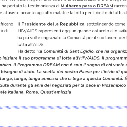
i
ha portato la testimonianza di
Mulheres para o DREAM
raccon
 attiviste accanto agli altri malati e la lotta per il diritto di tutti al
Il Presidente della Repubblica
, sottolineando come 
HIV/AIDS rappresenti oggi un grande ostacolo allo svilup
ha piú volte ringraziato la Comunitá per il suo lavoro per 
lotta all’AIDS.
Ha detto "
la Comunitá di Sant’Egidio, che ha organi
o iniziare il suo programma di lotta all’HIV/AIDS, il progr
mbico. Il Programma DREAM non é solo il sogno di chi vuole a
ha bisogno di aiuto. La scelta del nostro Paese per l’inizio di
na lunga, lunga, lunga amicizia che ci lega a questa Comunitá. 
ciuta durante gli anni dei negoziati per la pace in Mozambico
itale italiana, Roma. Quest’amicizia