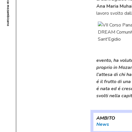
Ana Maria Muha
lavoro svolto dalle
evento, ha volut
proprio in Moza
l’attesa di chi 
é il frutto di u
é nata ed é cres
svolti nella cap
AMBITO
News