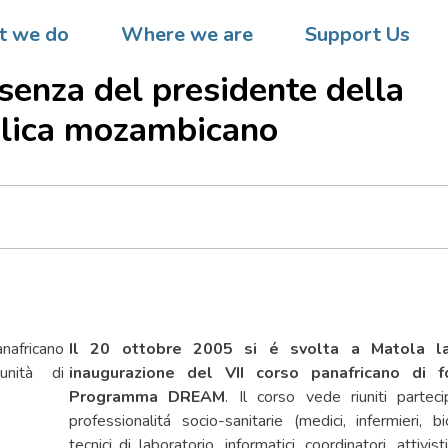
corso panafricano di formazion
 we do
Where we are
Support Us
mma DREAM si è aperto a Ma
esenza del presidente della
lica mozambicano
Il 20 ottobre 2005 si é svolta a Matola la
inaugurazione del VII corso panafricano di 
Programma DREAM
. Il corso vede riuniti parteci
professionalitá socio-sanitarie (medici, infermieri, bio
tecnici di laboratorio, informatici, coordinatori, attivis