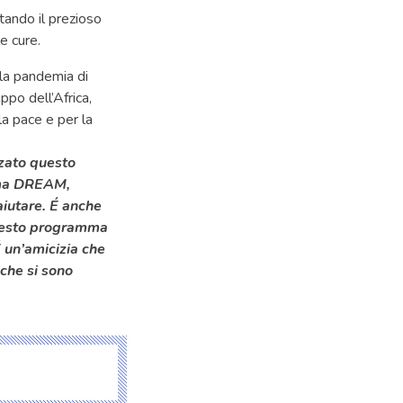
tando il prezioso
le cure.
la pandemia di
po dell’Africa,
la pace e per la
zzato questo
amma DREAM,
iutare. É anche
 questo programma
É un’amicizia che
 che si sono