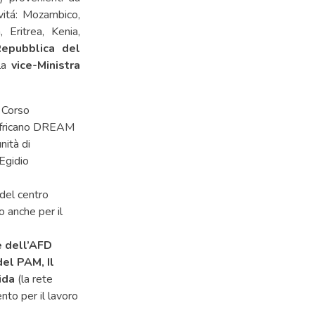
ivitá: Mozambico,
 Eritrea, Kenia,
Repubblica del
 la
vice-Ministra
 del centro
o anche per il
e dell’AFD
el PAM, Il
ida
(la rete
nto per il lavoro
.