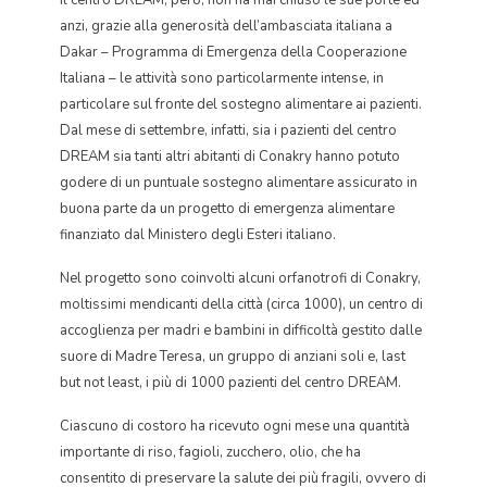
Il centro DREAM, però, non ha mai chiuso le sue porte ed
anzi, grazie alla generosità dell’ambasciata italiana a
Dakar – Programma di Emergenza della Cooperazione
Italiana – le attività sono particolarmente intense, in
particolare sul fronte del sostegno alimentare ai pazienti.
Dal mese di settembre, infatti, sia i pazienti del centro
DREAM sia tanti altri abitanti di Conakry hanno potuto
godere di un puntuale sostegno alimentare assicurato in
buona parte da un progetto di emergenza alimentare
finanziato dal Ministero degli Esteri italiano.
Nel progetto sono coinvolti alcuni orfanotrofi di Conakry,
moltissimi mendicanti della città (circa 1000), un centro di
accoglienza per madri e bambini in difficoltà gestito dalle
suore di Madre Teresa, un gruppo di anziani soli e, last
but not least, i più di 1000 pazienti del centro DREAM.
Ciascuno di costoro ha ricevuto ogni mese una quantità
importante di riso, fagioli, zucchero, olio, che ha
consentito di preservare la salute dei più fragili, ovvero di