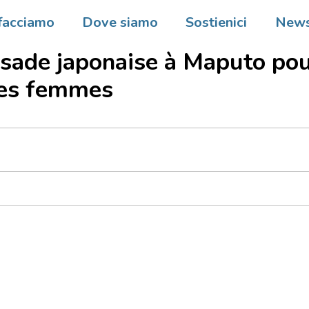
re d’un accord de collaborat
facciamo
Dove siamo
Sostienici
New
le programme DREAM et
sade japonaise à Maputo pou
des femmes