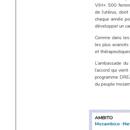
VIH+. 500 femmes
de l’utérus, don
chaque année po
développer un can
Comme dans les 
les plus avancés 
et thérapeutiques
L’ambassade du 
l’accord qui vien
programme DREAM
du peuple mozamb
AMBITO
Mozambico
Ne