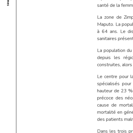
santé de la femm
La zone de Zimp
Maputo. La popul
à 64 ans. Le di
sanitaires présen
La population du
depuis les régi
construites, alor
Le centre pour 
spécialisés pour
hauteur de 23 % 
précoce des néop
cause de mortal
mortalité en gén
des patients maln
Dans les trois p