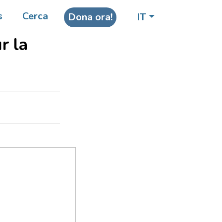
ion
s
Cerca
Dona ora!
IT
r la