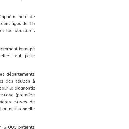
riphérie nord de
% sont âgés de 15
t les structures
récemment immigré
elles tout juste
des départements
rès des adultes à
our le diagnostic
rculose (première
mières causes de
on nutritionnelle
on 5 000 patients