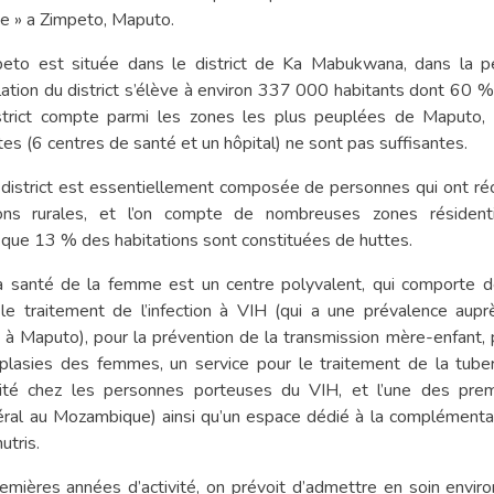
e » a Zimpeto, Maputo.
eto est située dans le district de Ka Mabukwana, dans la pé
ation du district s’élève à environ 337 000 habitants dont 60 
strict compte parmi les zones les plus peuplées de Maputo, e
tes (6 centres de santé et un hôpital) ne sont pas suffisantes.
 district est essentiellement composée de personnes qui ont 
ons rurales, et l’on compte de nombreuses zones résidenti
s que 13 % des habitations sont constituées de huttes.
la santé de la femme est un centre polyvalent, qui comporte 
 le traitement de l’infection à VIH (qui a une prévalence aup
à Maputo), pour la prévention de la transmission mère-enfant, p
lasies des femmes, un service pour le traitement de la tube
ité chez les personnes porteuses du VIH, et l’une des pre
éral au Mozambique) ainsi qu’un espace dédié à la complémentati
utris.
remières années d’activité, on prévoit d’admettre en soin envir