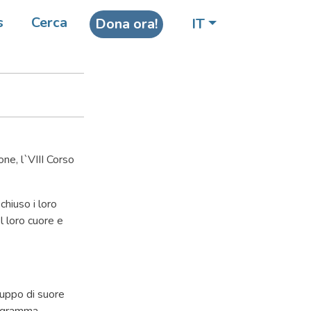
III
s
Cerca
Dona ora!
IT
one, l`VIII Corso
chiuso i loro
l loro cuore e
gruppo di suore