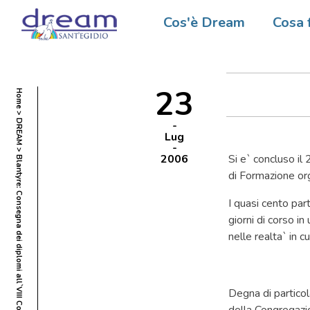
Blantyr
Cos'è Dream
Cosa 
Corso 
23
Home
DREAM
Lug
2006
Si e` concluso il 
Blantyre: Consegna dei diplomi all`VIII Corso di Formazione DREAM
di Formazione or
I quasi cento part
giorni di corso i
nelle realta` in c
Degna di particola