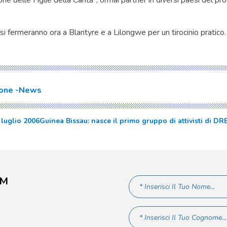
ne delle Figlie della Carita`, ormai partner in diversi paesi del 
i si fermeranno ora a Blantyre e a Lilongwe per un tirocinio pratico.
ione
News
luglio 2006
Guinea Bissau: nasce il primo gruppo di attivisti di DR
AM