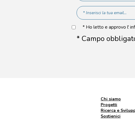
* Ho letto e approvo l' in
* Campo obbligat
Chi siamo
Progetti
Ricerca e Svilup
Sostienici