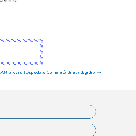
programma
EAM presso lOspedale Comunità di SantEgidio