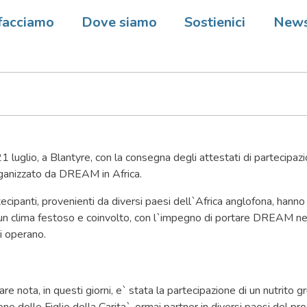
e: Consegna dei diplomi all`V
facciamo
Dove siamo
Sostienici
New
di Formazione DREAM
21 luglio, a Blantyre, con la consegna degli attestati di partecipazi
ganizzato da DREAM in Africa.
ecipanti, provenienti da diversi paesi dell`Africa anglofona, hanno 
n un clima festoso e coinvolto, con l`impegno di portare DREAM ne
ui operano.
re nota, in questi giorni, e` stata la partecipazione di un nutrito 