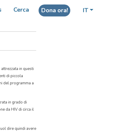
s
Cerca
Dona ora!
IT
attrezzata in questi
nti di piccola
bini del programma a
trata in grado di
one da HIV di circa il
uol dire quindi avere