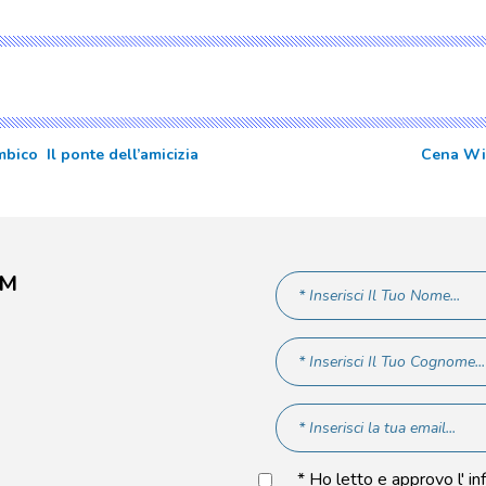
co  Il ponte dell’amicizia
Cena Win
AM
* Ho letto e approvo l' in