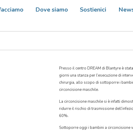
 Inizia il programma per la
facciamo
Dove siamo
Sostienici
New
isione
Presso il centro DREAM di Blantyre è stata 
giorni una stanza per l’esecuzione di interve
chirurgia, allo scopo di sottoporre i bam
circoncisione maschile.
La circoncisione maschile si è infatti dimos
ridurre il rischio di trasmissione dell’infezi
60%.
Sottoporre oggi i bambini a circoncisione v