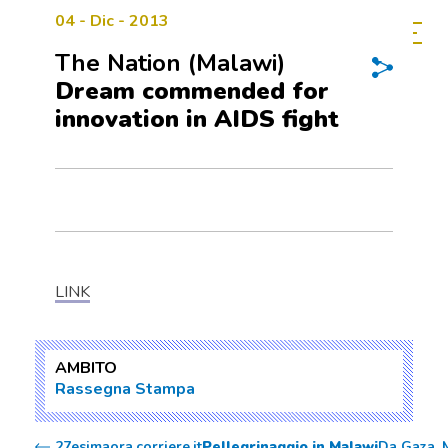
04 - Dic - 2013
The Nation (Malawi)
Dream commended for
innovation in AIDS fight
LINK
AMBITO
Rassegna Stampa
27esimaora.corriere.it
Pellegrinaggio in Malawi
Da Gaza, 