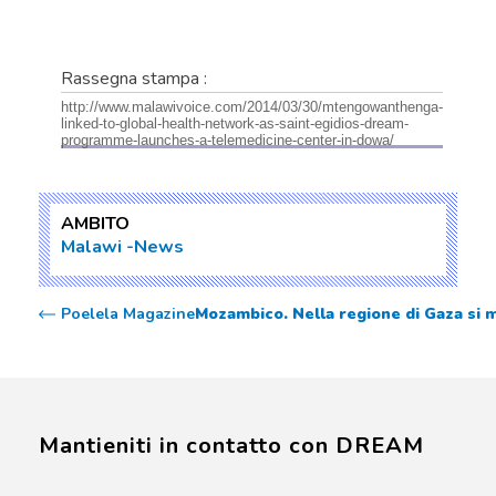
Rassegna stampa :
http://www.malawivoice.com/2014/03/30/mtengowanthenga-
linked-to-global-health-network-as-saint-egidios-dream-
programme-launches-a-telemedicine-center-in-dowa/
AMBITO
Malawi
News
Poelela Magazine
Mozambico. Nella regione di Gaza si mo
Mantieniti in contatto con DREAM