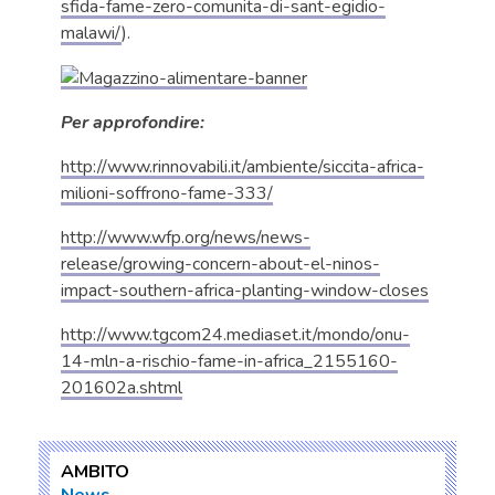
sfida-fame-zero-comunita-di-sant-egidio-
malawi/
).
Per approfondire:
http://www.rinnovabili.it/ambiente/siccita-africa-
milioni-soffrono-fame-333/
http://www.wfp.org/news/news-
release/growing-concern-about-el-ninos-
impact-southern-africa-planting-window-closes
http://www.tgcom24.mediaset.it/mondo/onu-
14-mln-a-rischio-fame-in-africa_2155160-
201602a.shtml
AMBITO
News