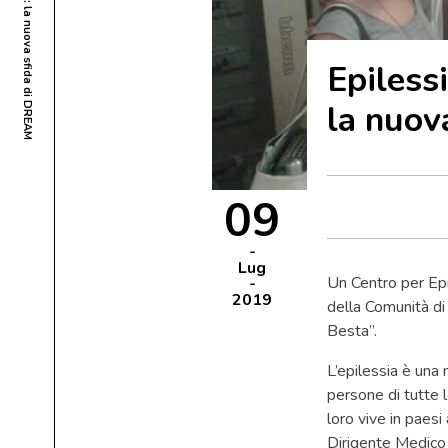
Epiless
la nuov
09
Lug
Un Centro per Ep
2019
della Comunità di
Besta”.
L’epilessia è una 
persone di tutte l
loro vive in paes
Dirigente Medico