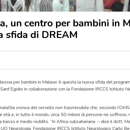
ia, un centro per bambini in 
a sfida di DREAM
ilessia per bambini in Malawi: è questa la nuova sfida del pro
 Sant’Egidio in collaborazione con la Fondazione IRCCS Istituto N
malattia cronica del cervello non trasmissibile che, secondo l’OMS
e età e, in tutto il mondo, circa 50 milioni di persone ne soffrono,
i a basso e medio reddito. “In Africa subsahariana – dice il dott. 
 UO Neurologia, Fondazione IRCCS Istituto Neurologico Carlo Be