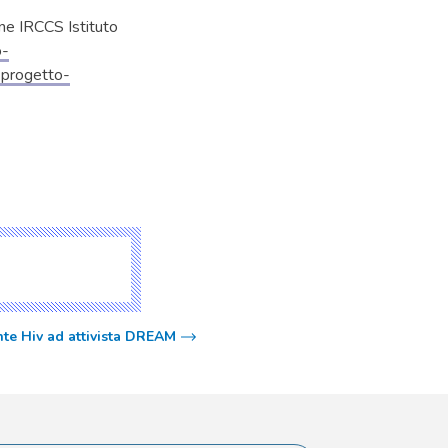
one IRCCS Istituto
o-
-progetto-
nte Hiv ad attivista DREAM