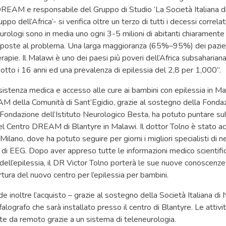
EAM e responsabile del Gruppo di Studio ’La Società Italiana di
uppo dell’Africa’- si verifica oltre un terzo di tutti i decessi correlati
eurologi sono in media uno ogni 3-5 milioni di abitanti chiaramente 
sposte al problema. Una larga maggioranza (65%–95%) dei pazient
rapie. Il Malawi è uno dei paesi più poveri dell’Africa subsahariana,
sotto i 16 anni ed una prevalenza di epilessia del 2,8 per 1,000”.
sistenza medica e accesso alle cure ai bambini con epilessia in Mal
della Comunità di Sant’Egidio, grazie al sostegno della Fondaz
a Fondazione dell’Istituto Neurologico Besta, ha potuto puntare su
el Centro DREAM di Blantyre in Malawi. Il dottor Tolno è stato a
 Milano, dove ha potuto seguire per giorni i migliori specialisti di n
i di EEG. Dopo aver appreso tutte le informazioni medico scientific
 dell’epilessia, il DR Victor Tolno porterà le sue nuove conoscenz
ertura del nuovo centro per l’epilessia per bambini.
e inoltre l’acquisto – grazie al sostegno della Società Italiana di 
lografo che sarà installato presso il centro di Blantyre. Le attivi
e da remoto grazie a un sistema di teleneurologia.