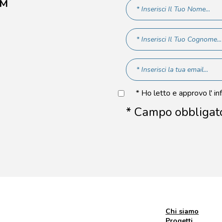
AM
* Ho letto e approvo l' in
* Campo obbligat
Chi siamo
Progetti