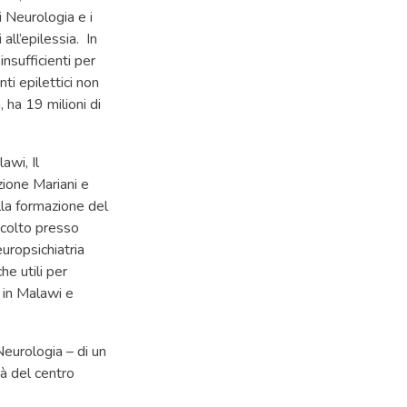
 Neurologia e i
 all’epilessia. In
insufficienti per
i epilettici non
 ha 19 milioni di
awi, Il
ione Mariani e
lla formazione del
ccolto presso
europsichiatria
he utili per
e in Malawi e
Neurologia – di un
tà del centro