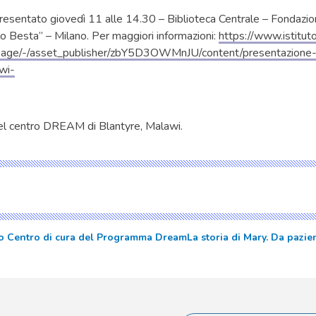
presentato giovedì 11 alle 14.30 – Biblioteca Centrale – Fondazi
o Besta” – Milano. Per maggiori informazioni:
https://www.istitut
y-page/-/asset_publisher/zbY5D3OWMnJU/content/presentazione
wi-
del centro DREAM di Blantyre, Malawi.
o Centro di cura del Programma Dream
La storia di Mary. Da pazie