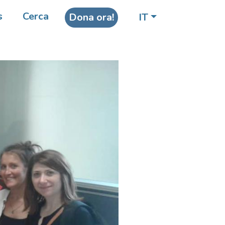
s
Cerca
Dona ora!
IT