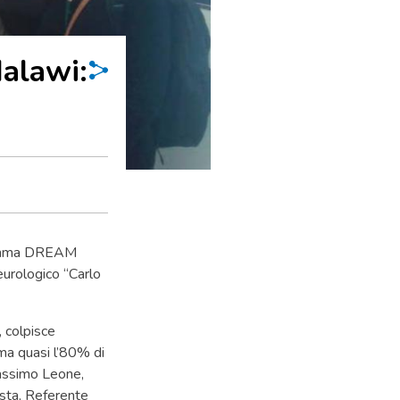
Malawi:
gramma DREAM
eurologico “Carlo
, colpisce
 ma quasi l’80% di
Massimo Leone,
sta, Referente