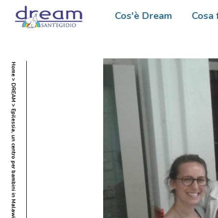
Cos'è Dream
Cosa 
Home
DREAM
Epilessia, un centro per bambini in Malawi: la nuova sfida di DREAM