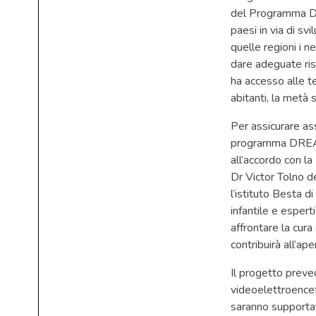
del Programma DR
paesi in via di svil
quelle regioni i n
dare adeguate ri
ha accesso alle te
abitanti, la metà 
Per assicurare as
programma DREAM 
all’accordo con l
Dr Victor Tolno d
l’istituto Besta di
infantile e espert
affrontare la cura
contribuirà all’ap
Il progetto preved
videoelettroencefa
saranno supportat