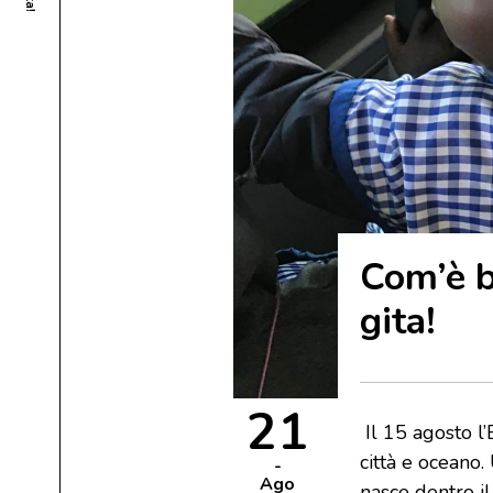
Com’è be
gita!
21
Il 15 agosto l’
città e oceano. 
Ago
nasce dentro i