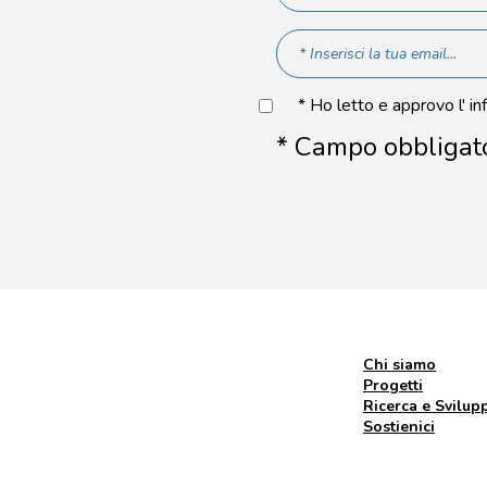
* Ho letto e approvo l' in
* Campo obbligat
Chi siamo
Progetti
Ricerca e Svilup
Sostienici