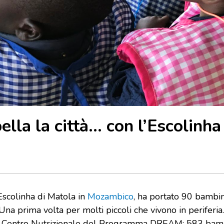
lla la città… con l’Escolinha
Escolinha di Matola in
Mozambico
, ha portato 90 bambini
Una prima volta per molti piccoli che vivono in periferia. 
l Centro Nutrizionale del Programma DREAM: 583 bamb