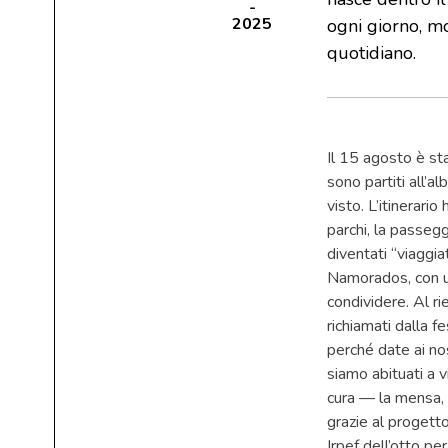
2025
ogni giorno, m
quotidiano.
Il 15 agosto è st
sono partiti all’a
visto. L’itinerario
parchi, la passegg
diventati “viaggiat
Namorados, con un
condividere. Al rie
richiamati dalla f
perché date ai nos
siamo abituati a v
cura — la mensa, i
grazie al progetto
Irpef dell’otto per