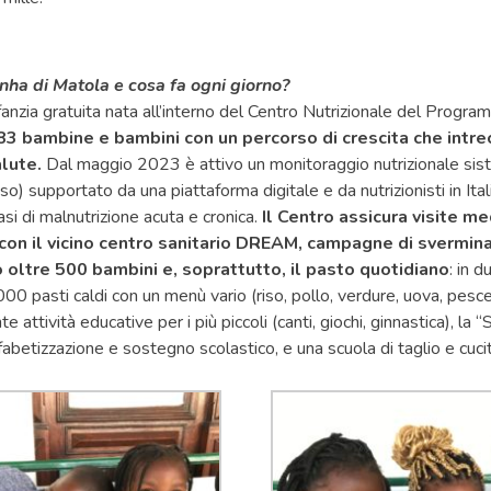
inha di Matola e cosa fa ogni giorno?
infanzia gratuita nata all’interno del Centro Nutrizionale del Pro
83 bambine e bambini con un percorso di crescita che intrec
lute.
Dal maggio 2023 è attivo un monitoraggio nutrizionale sis
so) supportato da una piattaforma digitale e da nutrizionisti in Ital
si di malnutrizione acuta e cronica.
Il Centro assicura visite me
con il vicino centro sanitario DREAM, campagne di svermin
 oltre 500 bambini e, soprattutto, il pasto quotidiano
: in d
000 pasti caldi con un menù vario (riso, pollo, verdure, uova, pesce
nte attività educative per i più piccoli (canti, giochi, ginnastica), la
abetizzazione e sostegno scolastico, e una scuola di taglio e cucito