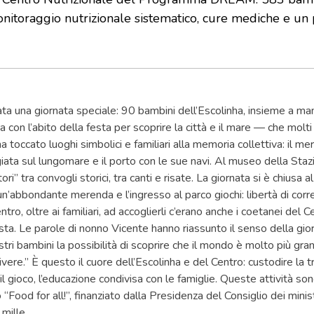
onitoraggio nutrizionale sistematico, cure mediche e un
ata una giornata speciale: 90 bambini dell’Escolinha, insieme a m
lba con l’abito della festa per scoprire la città e il mare — che mol
 ha toccato luoghi simbolici e familiari alla memoria collettiva: il mer
iata sul lungomare e il porto con le sue navi. Al museo della Stazi
ori” tra convogli storici, tra canti e risate. La giornata si è chiusa 
’abbondante merenda e l’ingresso al parco giochi: libertà di correr
ntro, oltre ai familiari, ad accoglierli c’erano anche i coetanei del C
esta. Le parole di nonno Vicente hanno riassunto il senso della gio
tri bambini la possibilità di scoprire che il mondo è molto più gran
ivere.” È questo il cuore dell’Escolinha e del Centro: custodire la t
l gioco, l’educazione condivisa con le famiglie. Queste attività son
 “Food for all!”, finanziato dalla Presidenza del Consiglio dei minis
 mille.