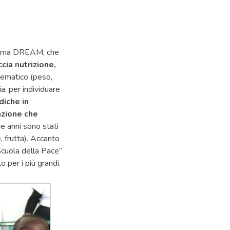
gramma DREAM, che
cia nutrizione,
tematico (peso,
ia, per individuare
diche in
azione che
ue anni sono stati
, frutta). Accanto
 “Scuola della Pace”
 per i più grandi.