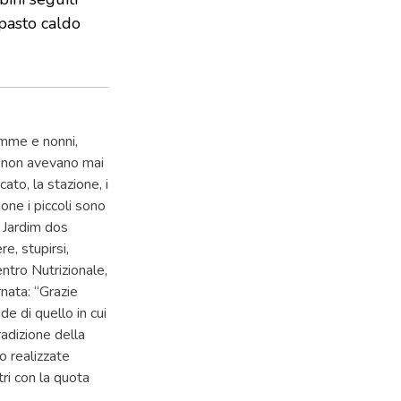
 pasto caldo
amme e nonni,
ti non avevano mai
cato, la stazione, i
one i piccoli sono
al Jardim dos
e, stupirsi,
entro Nutrizionale,
rnata: “Grazie
de di quello in cui
radizione della
o realizzate
tri con la quota