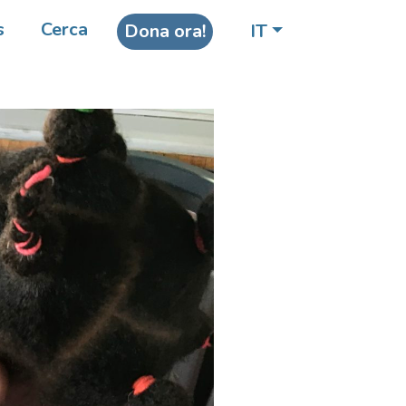
s
Cerca
Dona ora!
IT