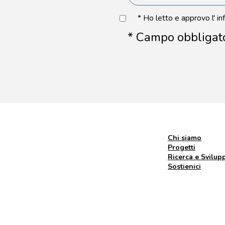
* Ho letto e approvo l' in
* Campo obbligat
Chi siamo
Progetti
Ricerca e Svilup
Sostienici