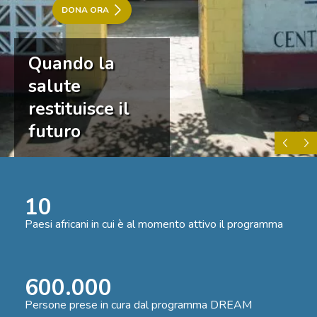
DONA ORA
Quando la
salute
restituisce il
futuro
Previ
N
10
Paesi africani in cui è al momento attivo il programma
600.000
Persone prese in cura dal programma DREAM