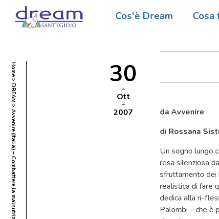
Avvenir
Cos'è Dream
Cosa 
malnutr
30
Home
DREAM
Ott
da Avvenire
2007
Avvenire (Italia) – Combattere la malnutrizione per frenare lAids
di Rossana Sist
Un sogno lungo ci
resa silenziosa da
sfruttamento dei 
realistica di fare
dedica alla ri-fl
Palombi – che è p