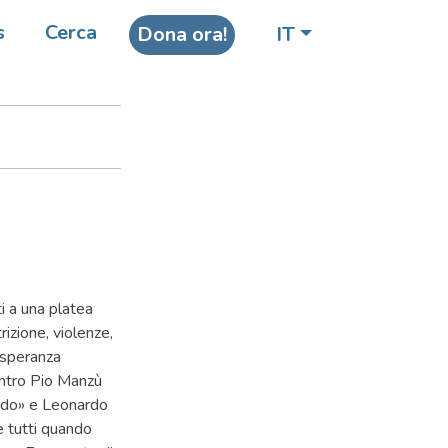
s
Cerca
Dona ora!
IT
i a una platea
rizione, violenze,
 speranza
Centro Pio Manzù
ondo» e Leonardo
e tutti quando