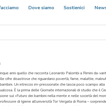
e (Italia) – Combattere la
facciamo
Dove siamo
Sostienici
New
izione per frenare lAids
i
nque anni quello che racconta Leonardo Palombi a Rimini da-vant
lle cifre disastrose che riguardano povertà, fame, malattie, malnut
bambini. Un intreccio im-pressionate che lascia poco scampo alla
 qualcosa. È la prima delle Giornate internazionali di studio che il 
essione sul «Futuro dei bambini nella mente e nelle società del m
rofessore di Igiene all’università Tor Vergata di Roma – sorprend