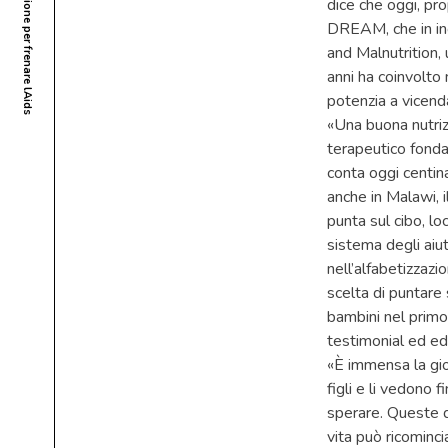
dice che oggi, pr
DREAM, che in in
and Malnutrition,
anni ha coinvolto 
potenzia a vicend
«Una buona nutriz
terapeutico fonda
conta oggi centinai
anche in Malawi, i
punta sul cibo, lo
sistema degli aiut
nell’alfabetizzazio
scelta di puntare
bambini nel primo
testimonial ed edu
«È immensa la gio
figli e li vedono
sperare. Queste d
vita può ricominci