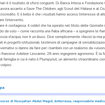
nari è il risultato di sforzi congiunti. Di Banca Intesa e Fondazione
 lavora accanto a Save The Children, agli Scout del Malawi e al Ci
rocredito. E il bello è che i risultati hanno acceso l’interesse di al
are l’intervento.
are è contagiosa. Il colibrì che ha ispirato nel titolo delle Giornate
ndo da solo – come racconta una fiaba africana – a spegnere le fi
occia d’acqua, non è un illuso. Dice semplicemente «faccio la mia p
ti in progetti istituzionali, testimoni di campagne di sensibilizzazi
ernativi si danno da fare per i bambini con un realismo da «vision
a francese Adeline Lescanne, 28 anni, ingegnere agronomo. È la fa
di famiglia in cui è nato il Plumpynut, un alimento straordinario con
 colpisc
mpa
iscorso di Noorjehan Abdul Magid, dottoressa, responsabile medica 