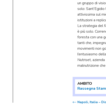
un gruppo di visio
solo: Sant’Egidio
attivissima sul mic
istituzioni a replic
La strategia del f
è più solo. Corre
foresta con una g
tanti che, impegna
movimenti non gov
l’entusiasmo dell
Nutriset, azienda 
malnutrizione che
AMBITO
Rassegna Sta
Napoli, Italia – D