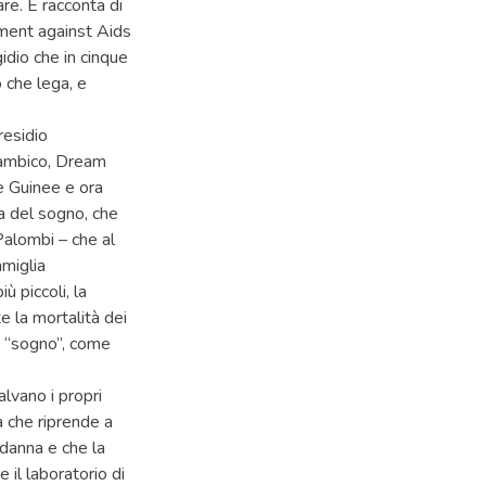
re. E racconta di
ment against Aids
idio che in cinque
o che lega, e
residio
zambico, Dream
due Guinee e ora
za del sogno, che
 Palombi – che al
amiglia
ù piccoli, la
e la mortalità dei
l “sogno”, come
lvano i propri
a che riprende a
danna e che la
 il laboratorio di