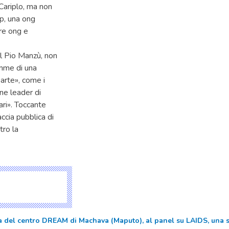
 Cariplo, ma non
sp, una ong
tre ong e
 il Pio Manzù, non
amme di una
arte», come i
one leader di
ari». Toccante
ccia pubblica di
tro la
del centro DREAM di Machava (Maputo), al panel su LAIDS, una sfid