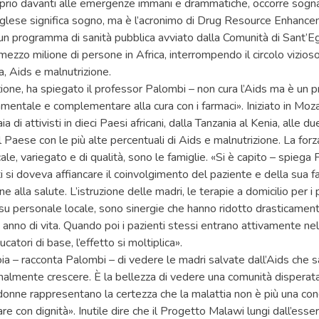
oprio davanti alle emergenze immani e drammatiche, occorre sogna
glese significa sogno, ma è l’acronimo di Drug Resource Enhance
 un programma di sanità pubblica avviato dalla Comunità di Sant’Eg
mezzo milione di persone in Africa, interrompendo il circolo vizios
a, Aids e malnutrizione.
ione, ha spiegato il professor Palombi – non cura l’Aids ma è un p
mentale e complementare alla cura con i farmaci». Iniziato in Mo
a di attivisti in dieci Paesi africani, dalla Tanzania al Kenia, alle 
l Paese con le più alte percentuali di Aids e malnutrizione. La for
cale, variegato e di qualità, sono le famiglie. «Si è capito – spiega
i si doveva affiancare il coinvolgimento del paziente e della sua f
ne alla salute. L’istruzione delle madri, le terapie a domicilio per i pi
 su personale locale, sono sinergie che hanno ridotto drasticament
 anno di vita. Quando poi i pazienti stessi entrano attivamente ne
catori di base, l’effetto si moltiplica».
ia – racconta Palombi – di vedere le madri salvate dall’Aids che sa
 finalmente crescere. È la bellezza di vedere una comunità disperat
onne rappresentano la certezza che la malattia non è più una con
are con dignità». Inutile dire che il Progetto Malawi lungi dall’essere