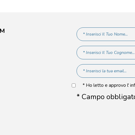
AM
* Ho letto e approvo l' in
* Campo obbligat