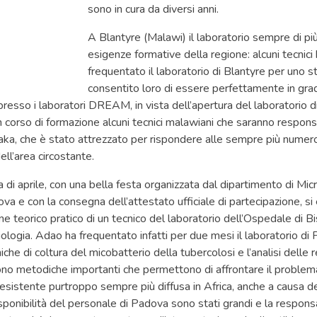
sono in cura da diversi anni.
A Blantyre (Malawi) il laboratorio sempre di più 
esigenze formative della regione: alcuni tecnici
frequentato il laboratorio di Blantyre per uno 
consentito loro di essere perfettamente in gra
o presso i laboratori DREAM, in vista dell’apertura del laboratorio 
n corso di formazione alcuni tecnici malawiani che saranno respons
laka, che è stato attrezzato per rispondere alle sempre più numero
ll’area circostante.
 di aprile, con una bella festa organizzata dal dipartimento di Micr
va e con la consegna dell’attestato ufficiale di partecipazione, si
ne teorico pratico di un tecnico del laboratorio dell’Ospedale di B
iologia. Adao ha frequentato infatti per due mesi il laboratorio di
che di coltura del micobatterio della tubercolosi e l’analisi delle 
no metodiche importanti che permettono di affrontare il problem
resistente purtroppo sempre più diffusa in Africa, anche a causa de
disponibilità del personale di Padova sono stati grandi e la respons