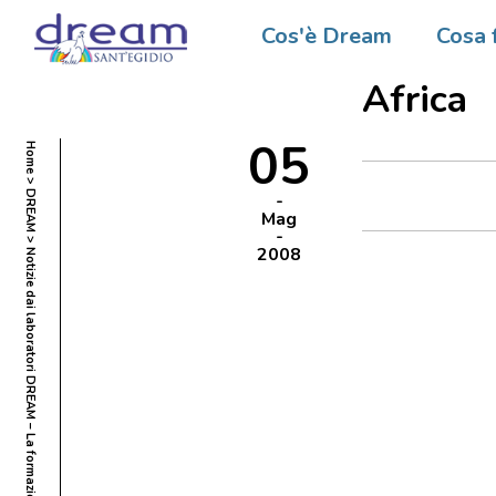
Notizie
Cos'è Dream
Cosa 
formazi
Africa
05
Home
DREAM
Mag
2008
Notizie dai laboratori DREAM – La formazione del personale in Europa ed in Africa