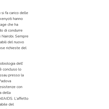
si fa carico delle
 kenyoti hanno
stage che ha
do di condurre
di Nairobi. Sempre
abili del nuovo
se richieste del
obiologia dell’
 è concluso lo
issau presso la
 Padova
resistenze con
a della
ll’AIDS. L’affetto
abile del