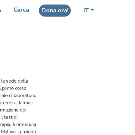
s
Cerca
Dona ora!
IT
ed in
 la sede della
l primo corso
nale di laboratorio
stenze ai farmaci.
ormazione dei
l test di
rapia, è ormai una
Malawi, i pazienti