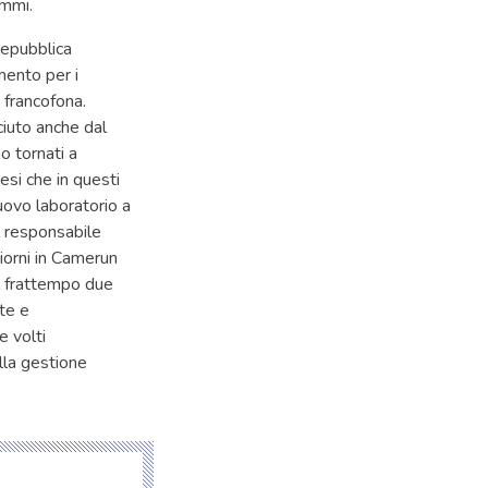
ammi.
Repubblica
mento per i
 francofona.
ciuto anche dal
o tornati a
si che in questi
nuovo laboratorio a
l responsabile
iorni in Camerun
el frattempo due
te e
e volti
lla gestione