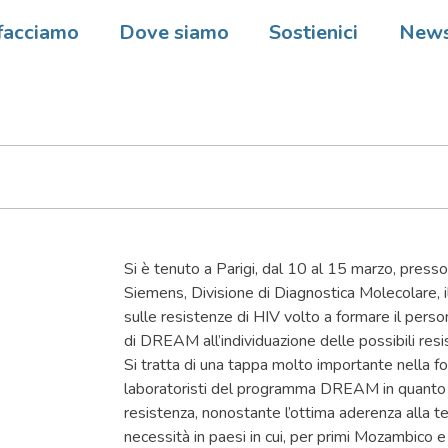
 dai laboratori DREAM – La
facciamo
Dove siamo
Sostienici
New
one del personale in Europa 
Si è tenuto a Parigi, dal 10 al 15 marzo, presso
Siemens, Divisione di Diagnostica Molecolare, i
sulle resistenze di HIV volto a formare il perso
di DREAM all’individuazione delle possibili resi
Si tratta di una tappa molto importante nella f
laboratoristi del programma DREAM in quanto i
resistenza, nonostante l’ottima aderenza alla te
necessità in paesi in cui, per primi Mozambico e 