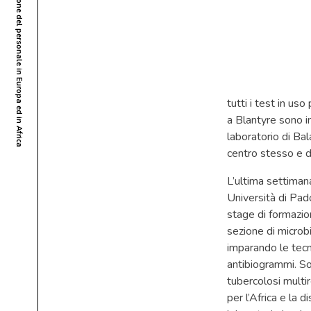
tutti i test in us
a Blantyre sono i
laboratorio di Ba
centro stesso e de
L’ultima settimana
Università di Pado
stage di formazio
sezione di microb
imparando le tecni
antibiogrammi. So
tubercolosi multi
per l’Africa e la 