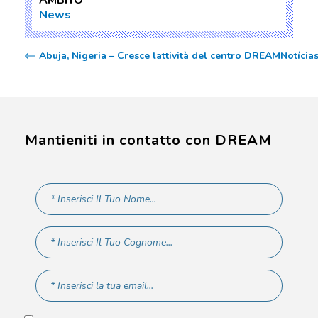
AMBITO
News
Abuja, Nigeria – Cresce lattività del centro DREAM
Notícia
Mantieniti in contatto con DREAM