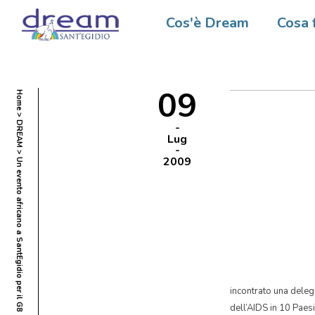
Un event
Cos'è Dream
Cosa 
09
Home
DREAM
Lug
2009
Un evento africano a SantEgidio per il G8
incontrato una dele
dell’AIDS in 10 Paesi 