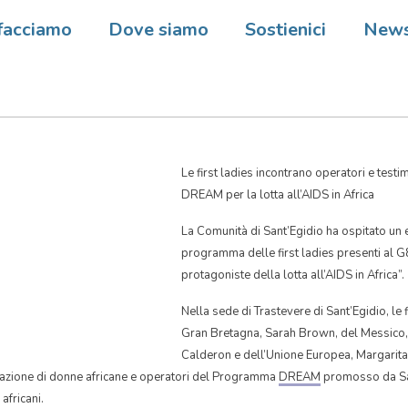
o africano a SantEgidio per 
facciamo
Dove siamo
Sostienici
New
Le first ladies incontrano operatori e tes
DREAM per la lotta all’AIDS in Africa
La Comunità di Sant’Egidio ha ospitato un 
programma delle first ladies presenti al G
protagoniste della lotta all’AIDS in Africa”.
Nella sede di Trastevere di Sant’Egidio, le f
Gran Bretagna, Sarah Brown, del Messico,
Calderon e dell’Unione Europea, Margarit
gazione di donne africane e operatori del Programma
DREAM
promosso da San
africani.