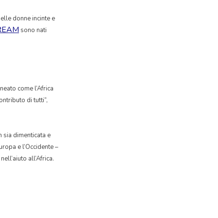
elle donne incinte e
REAM
sono nati
ineato come l’Africa
tributo di tutti”,
n sia dimenticata e
Europa e l’Occidente –
ll’aiuto all’Africa.