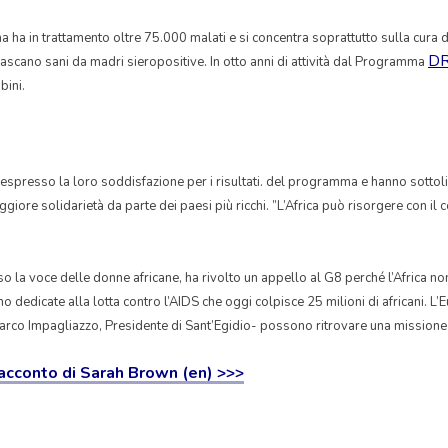
a ha in trattamento oltre 75.000 malati e si concentra soprattutto sulla cura d
D
ascano sani da madri sieropositive. In otto anni di attività dal Programma
bini.
 espresso la loro soddisfazione per i risultati. del programma e hanno sottol
iore solidarietà da parte dei paesi più ricchi. ”L’Africa può risorgere con il con
so la voce delle donne africane, ha rivolto un appello al G8 perché l’Africa no
o dedicate alla lotta contro l’AIDS che oggi colpisce 25 milioni di africani. L’
arco Impagliazzo, Presidente di Sant’Egidio- possono ritrovare una missione ne
racconto di Sarah Brown (en) >>>