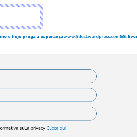
o e hoje prega a esperança
www.fidest.wordpress.com
G8: Even
formativa sulla privacy
Clicca qui