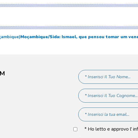
çambique)
Moçambique/Sida: Ismael, que pensou tomar um venen
AM
* Ho letto e approvo l' in