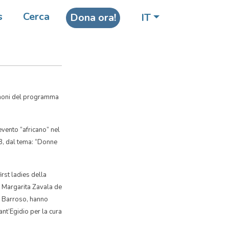
il G8
s
Cerca
Dona ora!
IT
timoni del programma
evento “africano” nel
8, dal tema: “Donne
irst ladies della
 Margarita Zavala de
a Barroso, hanno
t’Egidio per la cura