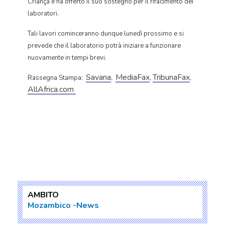
Criança e ha offerto il suo sostegno per il rifacimento dei
laboratori.
Tali lavori cominceranno dunque lunedì prossimo e si
prevede che il laboratorio potrà iniziare a funzionare
nuovamente in tempi brevi.
Savana
MediaFax
TribunaFax
Rassegna Stampa:
,
,
,
AllAfrica.com
AMBITO
Mozambico
News