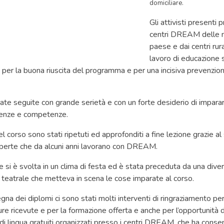
domiciliare.
Gli attivisti presenti 
centri DREAM delle m
paese e dai centri rura
lavoro di educazione s
o per la buona riuscita del programma e per una incisiva prevenzion
tate seguite con grande serietà e con un forte desiderio di impara
cenze e competenze.
nel corso sono stati ripetuti ed approfonditi a fine lezione grazie al
esperte che da alcuni anni lavorano con DREAM.
e si è svolta in un clima di festa ed è stata preceduta da una dive
teatrale che metteva in scena le cose imparate al corso.
na dei diplomi ci sono stati molti interventi di ringraziamento per 
e ricevute e per la formazione offerta e anche per l’opportunità 
i di lingua gratuiti organizzati presso i centri DREAM, che ha consen