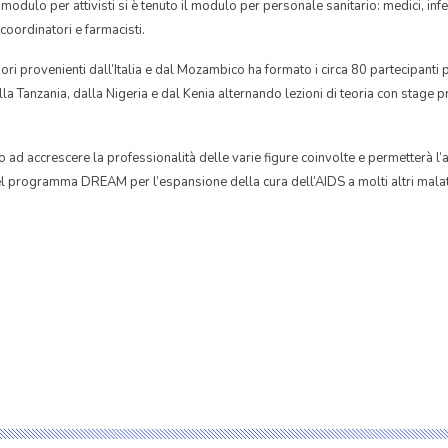
odulo per attivisti si è tenuto il modulo per personale sanitario: medici, infer
 coordinatori e farmacisti.
ri provenienti dall’Italia e dal Mozambico ha formato i circa 80 partecipanti 
la Tanzania, dalla Nigeria e dal Kenia
alternando lezioni di teoria con stage pra
to ad accrescere la professionalità delle varie figure coinvolte e permetterà l’
el programma DREAM per l’espansione della cura dell’AIDS a molti altri malati