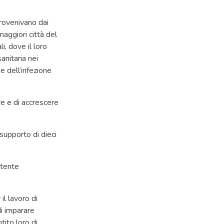
provenivano dai
aggiori città del
li, dove il loro
anitaria nei
e dell’infezione
re e di accrescere
 supporto di dieci
rtente
il lavoro di
di imparare
tito loro di