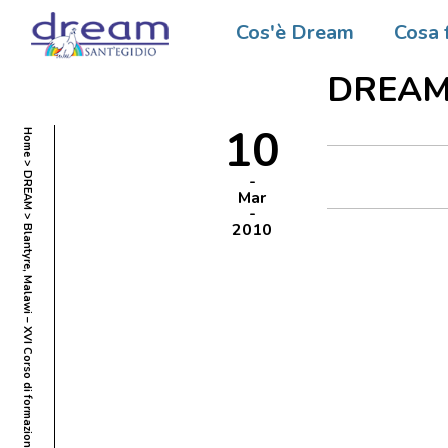
Blantyr
Cos'è Dream
Cosa 
formazi
DREA
10
Home
DREAM
Mar
2010
Blantyre, Malawi – XVI Corso di formazione panafricano del programma DREAM