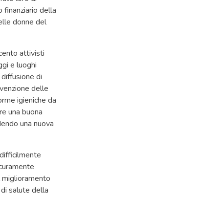
 finanziario della
elle donne del
cento attivisti
ggi e luoghi
 diffusione di
revenzione delle
orme igieniche da
ire una buona
ndendo una nuova
difficilmente
sicuramente
l miglioramento
 di salute della