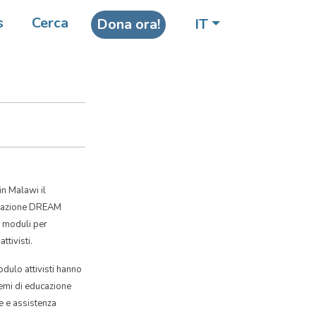
s
Cerca
Dona ora!
IT
mma
in Malawi il
rmazione DREAM
ti moduli per
ttivisti.
odulo attivisti hanno
emi di educazione
ne e assistenza