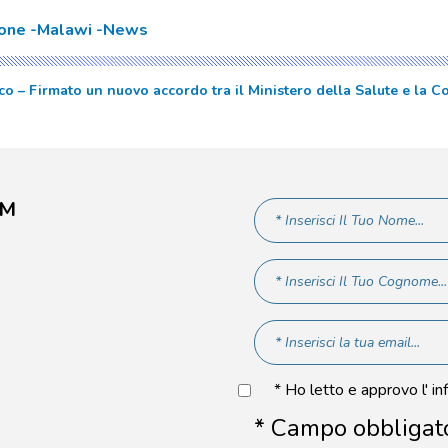
ione
Malawi
News
 – Firmato un nuovo accordo tra il Ministero della Salute e la C
AM
* Ho letto e approvo l' in
* Campo obbligat