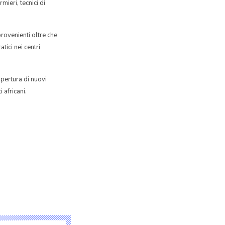
mieri, tecnici di
provenienti oltre che
tici nei centri
apertura di nuovi
 africani.