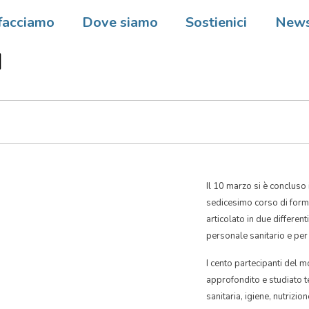
e, Malawi – XVI Corso di
facciamo
Dove siamo
Sostienici
New
one panafricano del progra
M
Il 10 marzo si è concluso 
sedicesimo corso di fo
articolato in due differen
personale sanitario e per a
I cento partecipanti del m
approfondito e studiato t
sanitaria, igiene, nutrizio