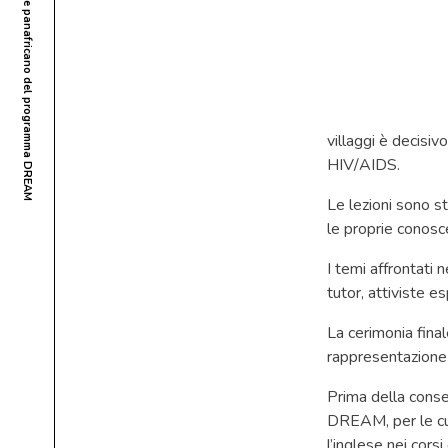
villaggi è decisiv
HIV/AIDS.
Le lezioni sono s
le proprie conos
I temi affrontati 
tutor, attiviste 
La cerimonia final
rappresentazione 
Prima della conseg
DREAM, per le cur
l’inglese nei cors