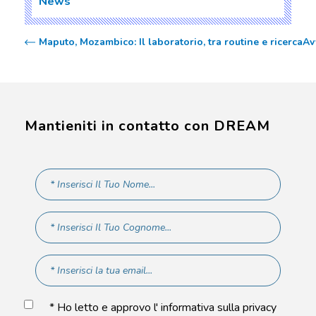
News
Maputo, Mozambico: Il laboratorio, tra routine e ricerca
Av
Mantieniti in contatto con DREAM
* Ho letto e approvo l' informativa sulla privacy