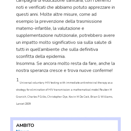
campagna di educazione sanitaria, con i benefici
noti e verificati che abbiamo potuto apprezzare in
questi anni. Molte altre misure, come ad
esempio la prevenzione della trasmissione
materno-infantile, la valutazione e
supplementazione nutrizionale, potrebbero avere
un impatto molto significativo sia sulla salute di
tutti in quell’ambiente che sulla definitiva
sconfitta della epidemia.
Insomma. Se ancora molto resta da fare, anche la
nostra speranza cresce e trova nuove conferme!
1
Universal voluntary HIV testing with immediate antiretroviral therapy as a
strategy for elimination of HIV transmission: a mathematical model Reuben M
Granich, Charles F Gilks, Christopher Dye, Kevin M De Cock, Brian G Williams,
Lancet 2009
AMBITO