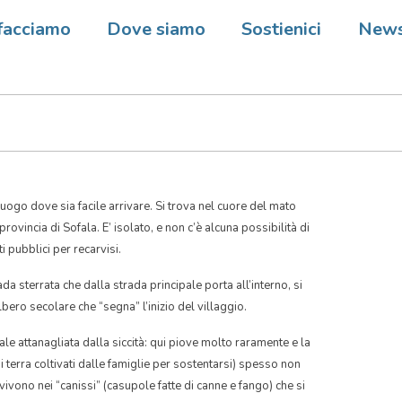
e, Mozambico  Il ponte
facciamo
Dove siamo
Sostienici
New
cizia
ogo dove sia facile arrivare. Si trova nel cuore del mato
ovincia di Sofala. E’ isolato, e non c’è alcuna possibilità di
ti pubblici per recarvisi.
a sterrata che dalla strada principale porta all’interno, si
bero secolare che “segna” l’inizio del villaggio.
ale attanagliata dalla siccità: qui piove molto raramente e la
terra coltivati dalle famiglie per sostentarsi
) spesso non
vivono nei “canissi” (casupole fatte di canne e fango) che si