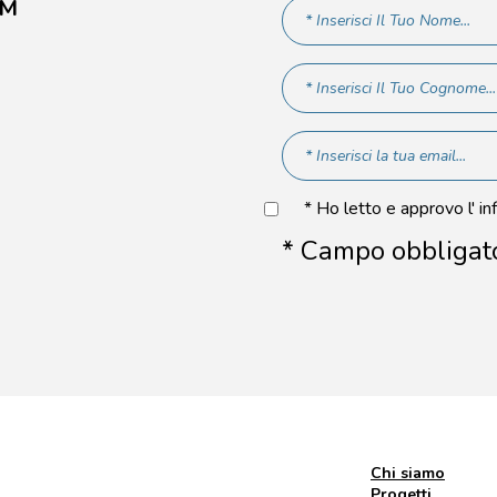
AM
* Ho letto e approvo l' in
* Campo obbligat
Chi siamo
Progetti