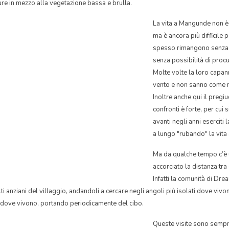
ure in mezzo alla vegetazione bassa e brulla.
La vita a Mangunde non è 
ma è ancora più difficile p
spesso rimangono senza fa
senza possibilità di procur
Molte volte la loro capan
vento e non sanno come r
Inoltre anche qui il pregiu
confronti è forte, per cui s
avanti negli anni eserciti 
a lungo "rubando" la vita 
Ma da qualche tempo c’è 
accorciato la distanza tra 
Infatti la comunità di Dr
lti anziani del villaggio, andandoli a cercare negli angoli più isolati dove vivo
 dove vivono, portando periodicamente del cibo.
Queste visite sono sempr