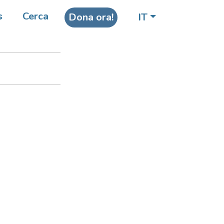
s
Cerca
Dona ora!
IT