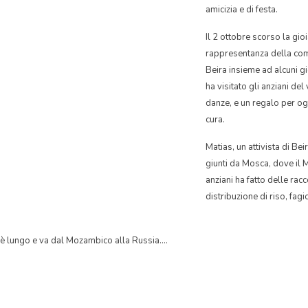
amicizia e di festa.
Il 2 ottobre scorso la gio
rappresentanza della co
Beira insieme ad alcuni 
ha visitato gli anziani del 
danze, e un regalo per o
cura.
Matias, un attivista di Beir
giunti da Mosca, dove il 
anziani ha fatto delle racc
distribuzione di riso, fagio
ia è lungo e va dal Mozambico alla Russia….