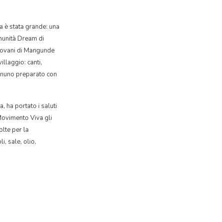
ia è stata grande: una
munità Dream di
giovani di Mangunde
villaggio: canti,
gnuno preparato con
a, ha portato i saluti
Movimento Viva gli
olte per la
li, sale, olio,