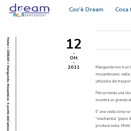
Mangund
Cos'è Dream
Cosa 
dell’ami
12
Home
DREAM
Ott
2011
Mangunde non è un lu
Mangunde, Mozambico  Il ponte dell’amicizia
mozambicano, nella pr
utilizzare dei traspor
Percorrendo una strad
incontra un grande al
E’ una vasta zona rur
“machamba” (pezzi di 
produce nulla. Molti 