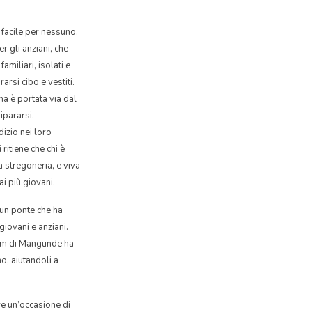
facile per nessuno,
er gli anziani, che
miliari, isolati e
arsi cibo e vestiti.
na è portata via dal
ipararsi.
dizio nei loro
i ritiene che chi è
la stregoneria, e viva
ai più giovani.
un ponte che ha
giovani e anziani.
eam di Mangunde ha
no, aiutandoli a
e un’occasione di