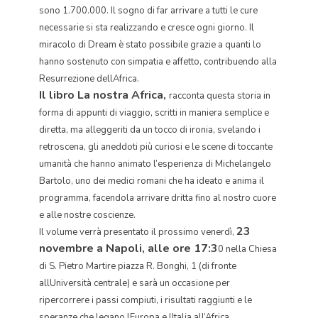
sono 1.700.000. Il sogno di far arrivare a tutti le cure
necessarie si sta realizzando e cresce ogni giorno. Il
miracolo di Dream è stato possibile grazie a quanti lo
hanno sostenuto con simpatia e affetto, contribuendo alla
Resurrezione dellAfrica.
Il libro La nostra Africa,
racconta questa storia in
forma di appunti di viaggio, scritti in maniera semplice e
diretta, ma alleggeriti da un tocco di ironia, svelando i
retroscena, gli aneddoti più curiosi e le scene di toccante
umanità che hanno animato l’esperienza di Michelangelo
Bartolo, uno dei medici romani che ha ideato e anima il
programma, facendola arrivare dritta fino al nostro cuore
e alle nostre coscienze.
23
Il volume verrà presentato il prossimo venerdì,
novembre a Napoli, alle ore 17:3
0 nella Chiesa
di S. Pietro Martire piazza R. Bonghi, 1 (di fronte
allUniversità centrale) e sarà un occasione per
ripercorrere i passi compiuti, i risultati raggiunti e le
speranze che legano lEuropa e lItalia all’Africa.