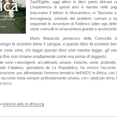
Sant’Egidio, oggi attivo in dieci paesi africani n
L’esperienza di questi anni è narrata nelle pag
trascinano il lettore in Mozambico, in Tanzania 
immaginaria, simbolo dei problemi comuni a tant
seguendo le avventure di Federico (alter ego dello
viene coinvolti in un’avventura grande e avvincente
Mario Marazziti, portavoce della Comunità di
iologo fa scorrere bene il sangue, e questo libro fa scorrere be
e cose vere, chi legge questo libro vive mentre legge, gli vien
lla fine non rimane esattamente come era prima di leggerlo.
lo sono coinvolgenti, accattivanti, umane, ironiche, serie, profonde
olo Catalano, giornalista de La Repubblica, ha messo l’accento p
arrazione; pur affrontando l’enorme tematica dell’AIDS in Africa, con 
il racconto resta sempre profondamente umano, con i piedi per terra, l
 ricco.
su
www.no-aids-in-africa.org