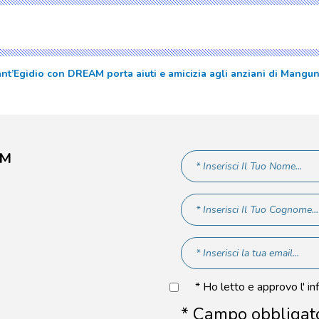
nt’Egidio con DREAM porta aiuti e amicizia agli anziani di Mang
AM
* Ho letto e approvo l' in
* Campo obbligat