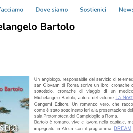
gio che tutti dovremmo fare.
facciamo
Dove siamo
Sostienici
New
azione del libro “La Nostra A
elangelo Bartolo
Un angiologo, responsabile del servizio di telemed
san Giovanni di Roma scrive un libro; cronache di
sottotitolo, cronache di viaggio di un medic
Michelangelo Bartolo, autore del volume
La Nostr
Gangemi Editore. Un romanzo vero, che raccon
come è stato sottolineato ieri alla presentazione del 
sala Protomoteca del Campidoglio a Roma.
Bartolo è romano, vive e lavora nella capitale, m
impegnato in Africa con il programma
DREAM