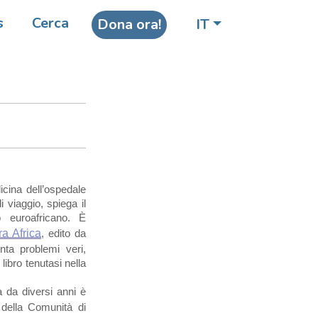
s
Cerca
Dona ora!
IT
frica”
icina dell’ospedale
 viaggio, spiega il
o euroafricano. È
a Africa
, edito da
ta problemi veri,
libro tenutasi nella
a da diversi anni è
della Comunità di