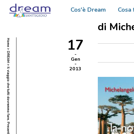
Il viag
Cos'è Dream
Cosa 
Present
di Mich
17
Home
DREAM
Gen
2013