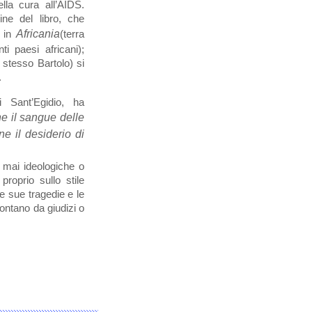
ella cura all’AIDS.
ine del libro, che
e in
Africania
(terra
i paesi africani);
 stesso Bartolo) si
.
 Sant’Egidio, ha
ne il sangue delle
e il desiderio di
, mai ideologiche o
roprio sullo stile
le sue tragedie e le
ontano da giudizi o