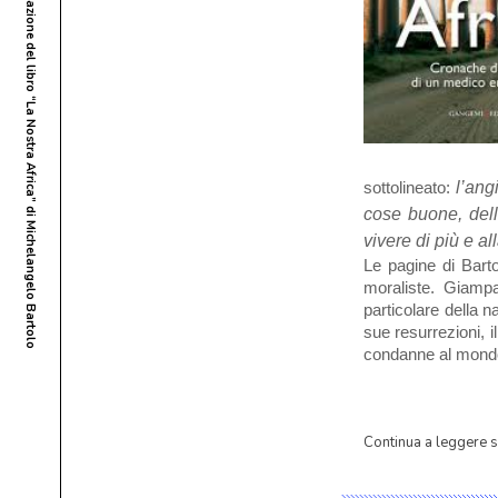
Il viaggio che tutti dovremmo fare. Presentazione del libro “La Nostra Africa” di Michelangelo Bartolo
sottolineato:
l’ang
cose buone, dell
vivere di più e a
Le pagine di Barto
moraliste. Giampa
particolare della n
sue resurrezioni, 
condanne al mondo
Continua a leggere 