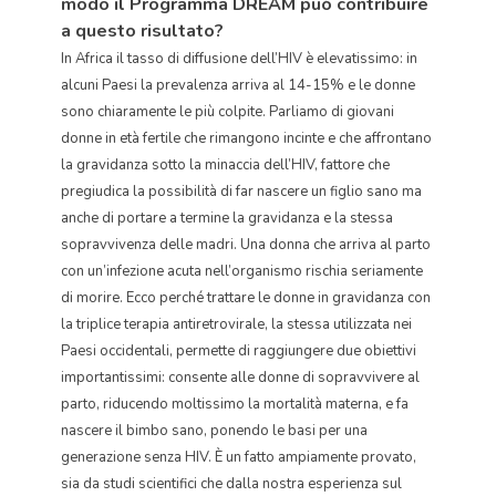
modo il Programma DREAM può contribuire
a questo risultato?
In Africa il tasso di diffusione dell’HIV è elevatissimo: in
alcuni Paesi la prevalenza arriva al 14-15% e le donne
sono chiaramente le più colpite. Parliamo di giovani
donne in età fertile che rimangono incinte e che affrontano
la gravidanza sotto la minaccia dell’HIV, fattore che
pregiudica la possibilità di far nascere un figlio sano ma
anche di portare a termine la gravidanza e la stessa
sopravvivenza delle madri. Una donna che arriva al parto
con un’infezione acuta nell’organismo rischia seriamente
di morire. Ecco perché trattare le donne in gravidanza con
la triplice terapia antiretrovirale, la stessa utilizzata nei
Paesi occidentali, permette di raggiungere due obiettivi
importantissimi: consente alle donne di sopravvivere al
parto, riducendo moltissimo la mortalità materna, e fa
nascere il bimbo sano, ponendo le basi per una
generazione senza HIV. È un fatto ampiamente provato,
sia da studi scientifici che dalla nostra esperienza sul