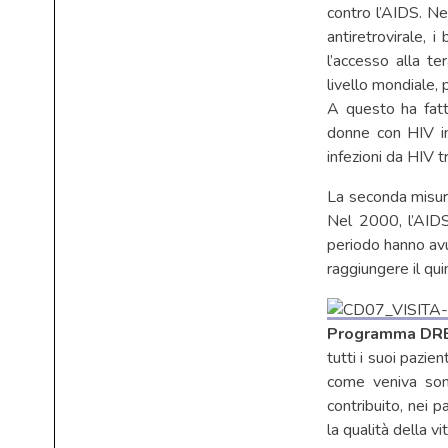
contro l’AIDS. Ne
antiretrovirale, 
l’accesso alla te
livello mondiale, p
A questo ha fatt
donne con HIV in
infezioni da HIV t
La seconda misur
Nel 2000, l’AIDS
periodo hanno avu
raggiungere il qu
Programma DR
tutti i suoi pazie
come veniva som
contribuito, nei p
la qualità della vi