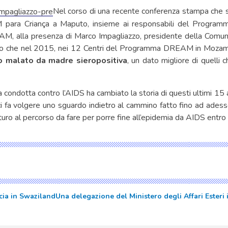
Nel corso di una recente conferenza stampa che s
 para Criança a Maputo, insieme ai responsabili del Progra
 alla presenza di Marco Impagliazzo, presidente della Comunit
ato che nel 2015, nei 12 Centri del Programma DREAM in Moza
 malato da madre sieropositiva
, un dato migliore di quelli c
 condotta contro l’AIDS ha cambiato la storia di questi ultimi 15 
ci fa volgere uno sguardo indietro al cammino fatto fino ad ades
turo al percorso da fare per porre fine all’epidemia da AIDS entro 
ia in Swaziland
Una delegazione del Ministero degli Affari Esteri 