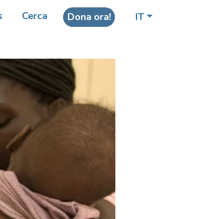
s
Cerca
Dona ora!
IT