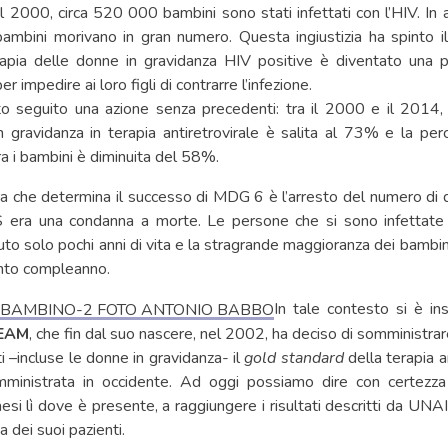
l 2000, circa 520 000 bambini sono stati infettati con l’HIV. In 
i bambini morivano in gran numero. Questa ingiustizia ha spinto 
rapia delle donne in gravidanza HIV positive è diventato una p
er impedire ai loro figli di contrarre l’infezione.
o seguito una azione senza precedenti: tra il 2000 e il 2014, 
 gravidanza in terapia antiretrovirale è salita al 73% e la per
ra i bambini è diminuita del 58%.
a che determina il successo di MDG 6 è l’arresto del numero di 
 era una condanna a morte. Le persone che si sono infettate 
to solo pochi anni di vita e la stragrande maggioranza dei bambin
into compleanno.
In tale contesto si è ins
EAM
, che fin dal suo nascere, nel 2002, ha deciso di somministra
nti –incluse le donne in gravidanza- il
gold standard
della terapia an
ministrata in occidente. Ad oggi possiamo dire con certe
aesi lì dove è presente, a raggiungere i risultati descritti da UN
ta dei suoi pazienti.