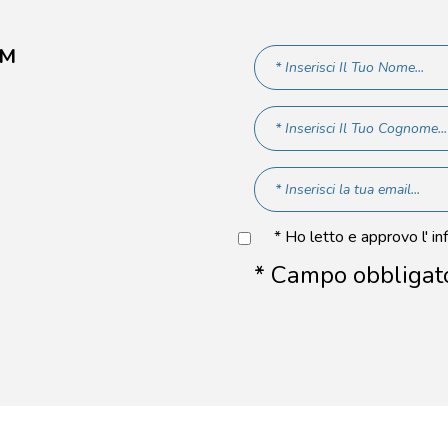
AM
* Ho letto e approvo l' in
* Campo obbligat