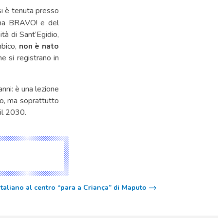
i è tenuta presso
mma BRAVO! e del
à di Sant’Egidio,
mbico,
non è nato
he si registrano in
anni: è una lezione
so, ma soprattutto
il 2030.
italiano al centro “para a Criança” di Maputo