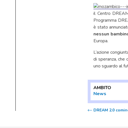
il Centro DREAM
Programma DREAM,
è stato annunci
nessun bambino
Europa.
L’azione congiunta
di speranza, che 
uno sguardo al fu
AMBITO
News
DREAM 2.0 cominc