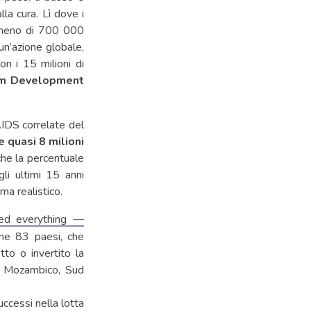
la cura. Lì dove i
he meno di 700 000
un’azione globale,
on i 15 milioni di
um Development
AIDS correlate del
e quasi 8 milioni
che la percentuale
li ultimi 15 anni
ma realistico.
d everything —
me 83 paesi, che
to o invertito la
ya, Mozambico, Sud
uccessi nella lotta