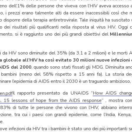
no dell’1% delle persone che viveva con l’HIV aveva accesso al
o, i prezzi erano talmente alti da essere inaccessibili così c
disporre della terapia antiretrovirale. Tale iniquità ha suscitato 
 dei risultati più qualificanti nella risposta al virus HIV. Oggi c
mento, si è raggiunto uno dei più grandi obiettivi del
Millenni
i da HIV sono diminuite del 35% (da 3.1 a 2 milioni) e le morti 
a globale all’HIV ha così evitato 30 milioni nuove infezioni 
 AIDS dal 2000
, quando sono stati fissati gli MDG. Diminuita an
 i bambini (meno del 58% rispetto a 15 anni fa). La storia deg
inare l’epidemia di AIDS entro il 2030 è un traguardo ambizioso, 
Il rapporto presentato da UNAIDS “
How AIDS change
, 15 lessons of hope from the AIDS response
” , mostra co
 83% di tutte le persone che vivono con l’HIV, abbiano interrot
ezione, tra cui i paesi con grandi epidemie, come l’India, Ken
e.
ove infezioni da HIV tra i bambini è stato uno dei più importanti s