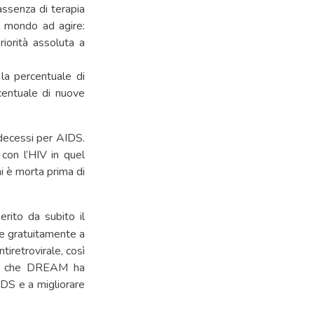
assenza di terapia
il mondo ad agire:
riorità assoluta a
la percentuale di
centuale di nuove
decessi per AIDS.
con l’HIV in quel
i è morta prima di
erito da subito il
re gratuitamente a
tiretrovirale, così
zza che DREAM ha
AIDS e a migliorare