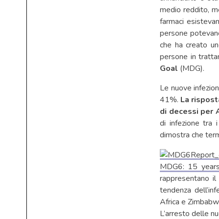
medio reddito, me
farmaci esistevan
persone potevano 
che ha creato uno
persone in tratta
Goal
(MDG).
Le nuove infezion
41%.
La rispost
di decessi per
di infezione tra
dimostra che term
MDG6: 15 years
rappresentano il
tendenza dell’inf
Africa e Zimbabw
L’arresto delle nu