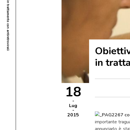
Obietti
in tratt
18
Lug
2015
importante tragua
annunciarlo è st