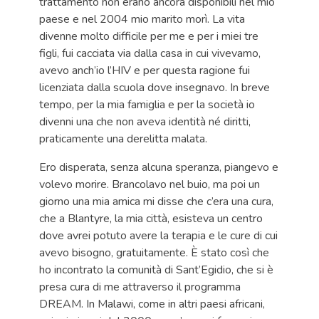
trattamento non erano ancora disponibili nel mio
paese e nel 2004 mio marito morì. La vita
divenne molto difficile per me e per i miei tre
figli, fui cacciata via dalla casa in cui vivevamo,
avevo anch’io l’HIV e per questa ragione fui
licenziata dalla scuola dove insegnavo. In breve
tempo, per la mia famiglia e per la società io
divenni una che non aveva identità né diritti,
praticamente una derelitta malata.
Ero disperata, senza alcuna speranza, piangevo e
volevo morire. Brancolavo nel buio, ma poi un
giorno una mia amica mi disse che c’era una cura,
che a Blantyre, la mia città, esisteva un centro
dove avrei potuto avere la terapia e le cure di cui
avevo bisogno, gratuitamente. È stato così che
ho incontrato la comunità di Sant’Egidio, che si è
presa cura di me attraverso il programma
DREAM. In Malawi, come in altri paesi africani,