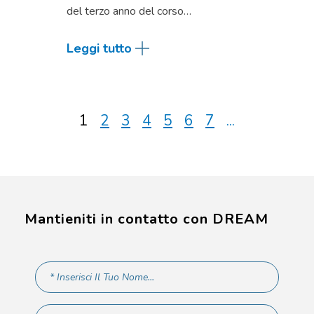
del terzo anno del corso…
Leggi tutto
1
2
3
4
5
6
7
...
Mantieniti in contatto con DREAM