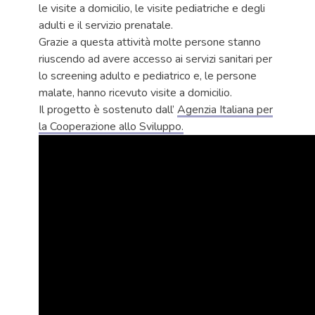
le visite a domicilio, le visite pediatriche e degli
adulti e il servizio prenatale.
Grazie a questa attività molte persone stanno
riuscendo ad avere accesso ai servizi sanitari per
lo screening adulto e pediatrico e, le persone
malate, hanno ricevuto visite a domicilio.
Il progetto è sostenuto dall’
Agenzia Italiana per
la Cooperazione allo Sviluppo
.