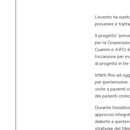
L’evento ha riunit
prevenire e tratta
Il progetto “preve
per la Cooperazio
Cuamm e AIFO, è g
l’occasione per ev
di progetto in tr
Infatti fino ad o
per ipertensione;
visite a pazienti 
dei pazienti cronici
Durante l’iniziati
approccio integrat
diabete e ipertens
strategie del Min