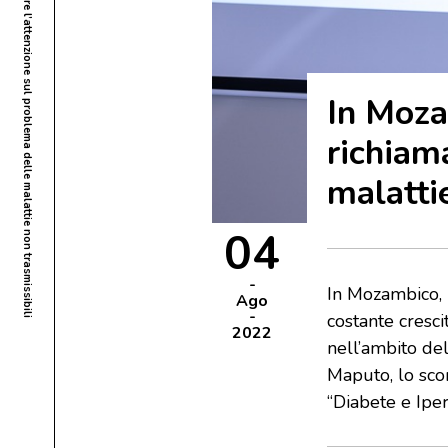
In Mozambico una conferenza per richiamare l’attenzione sul problema delle malattie non trasmissibili
In Moza
richiam
malatti
04
In Mozambico, i
Ago
costante cresci
2022
nell’ambito del
Maputo, lo scor
“Diabete e Iper