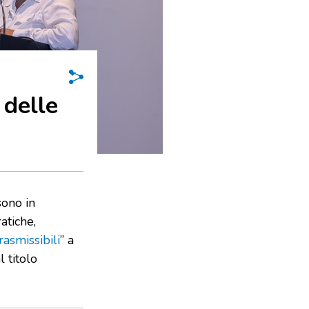
 delle
sono in
atiche,
asmissibili
” a
 titolo