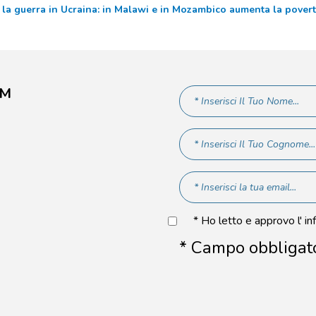
er la guerra in Ucraina: in Malawi e in Mozambico aumenta la pover
AM
* Ho letto e approvo l' in
* Campo obbligat