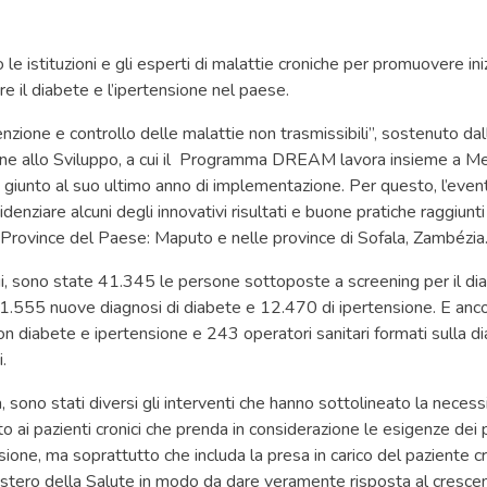
o le istituzioni e gli esperti di malattie croniche per promuovere ini
re il diabete e l’ipertensione nel paese.
nzione e controllo delle malattie non trasmissibili”, sostenuto dall
ne allo Sviluppo, a cui il Programma DREAM lavora insieme a Medi
iunto al suo ultimo anno di implementazione. Per questo, l’even
idenziare alcuni degli innovativi risultati e buone pratiche raggiunti
e Province del Paese: Maputo e nelle province di Sofala, Zambézia
ggi, sono state 41.345 le persone sottoposte a screening per il d
 1.555 nuove diagnosi di diabete e 12.470 di ipertensione. E anc
con diabete e ipertensione e 243 operatori sanitari formati sulla d
.
va, sono stati diversi gli interventi che hanno sottolineato la necess
o ai pazienti cronici che prenda in considerazione le esigenze dei 
ione, ma soprattutto che includa la presa in carico del paziente c
istero della Salute in modo da dare veramente risposta al cresce