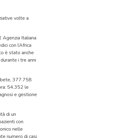
ziative volte a
’ Agenzia Italiana
ci con l’Africa
to è stato anche
 durante i tre anni
.
iabete, 377.758
ora: 54.352 le
iagnosi e gestione
ità di un
pazienti con
ronico nelle
nte numero di casi