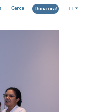
s
Cerca
Dona ora!
IT