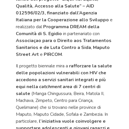
Qualità, Accesso alla Salute” – AID
012596/02/3, finanziato dall’Agenzia
Italiana per la Cooperazione allo Sviluppo
e
realizzato dal
Programma DREAM della
Comunità di S. Egidio
in partenariato con
Associaçao para o Direito aos Tratamentos
Sanitarios e de Luta Contro a Sida
,
Maputo
Street Art
e
PIRCOM
.
Il progetto biennale mira a
rafforzare la salute
delle popolazioni vulnerabili con HIV che
accedono a servizi sanitari integrati e più
equi nella
catchment area
di 7 centri di
salute
(Manga Chingussura, Beira, Matola II,
Machava, Zimpeto, Centro para Criança,
Quelimane) che si trovano nelle province di
Maputo, Maputo Cidade, Sofala e Zambezia. In
particolare,
l’iniziativa vuole coinvolgere e
supportare adolescenti e giovani ragazzi e