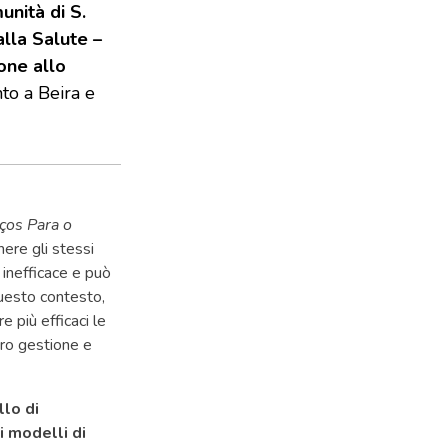
nità di S.
alla Salute –
one allo
to a Beira e
ços Para o
ere gli stessi
 inefficace e può
 questo contesto,
 più efficaci le
oro gestione e
llo di
i modelli di