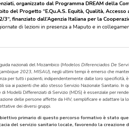
renziati, organizzato dal Programma DREAM della Comu
bito del Progetto “E.Qu.A.S. Equità, Qualità, Accesso 
3“, finanziato dall’Agenzia Italiana per la Cooperazi
 giornate di lezioni in presenza a Maputo e in collegamen
guida nazionali del Mozambico (
Modelos Diferenciados De Servi
çambique 2023, MISAU
), negli ultimi tempi è emerso che manten
nza per tutti i pazienti, indipendentemente dalle loro specificità, è
tili sia ai pazienti che allo stesso Servizio Nazionale Sanitario. In
di Modelli Differenziati di Servizio (MDS) è essenziale per rendere
ficazione delle persone affette da HIV, semplificare e adattare la l
ttative dei diversi gruppi.
biettivo primario di questo percorso formativo è stato que
icacia del servizio sanitario locale, favorendo la creazione d