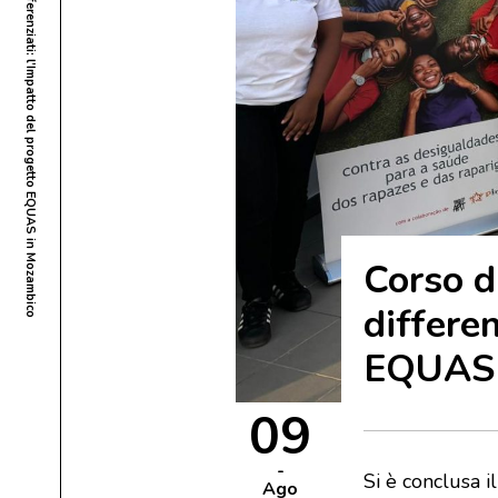
Corso di formazione sui servizi sanitari differenziati: l’Impatto del progetto EQUAS in Mozambico
Corso di
differen
EQUAS 
09
Si è conclusa i
Ago