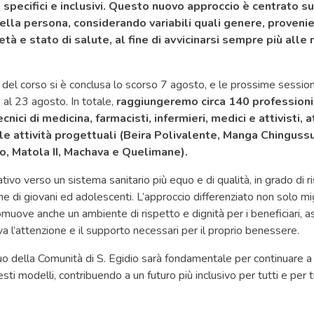
specifici e inclusivi. Questo nuovo approccio è centrato su
della persona, considerando variabili quali genere, proveni
età e stato di salute, al fine di avvicinarsi sempre più alle 
 del corso si è conclusa lo scorso 7 agosto, e le prossime sessioni
 al 23 agosto. In totale,
raggiungeremo circa 140 professioni
ecnici di medicina, farmacisti, infermieri, medici e attivisti, at
 le attività progettuali (Beira Polivalente, Manga Chinguss
o, Matola II, Machava e Quelimane).
tivo verso un sistema sanitario più equo e di qualità, in grado di 
e di giovani ed adolescenti. L’approccio differenziato non solo migl
omuove anche un ambiente di rispetto e dignità per i beneficiari, 
a l’attenzione e il supporto necessari per il proprio benessere.
o della Comunità di S. Egidio sarà fondamentale per continuare a
i modelli, contribuendo a un futuro più inclusivo per tutti e per t