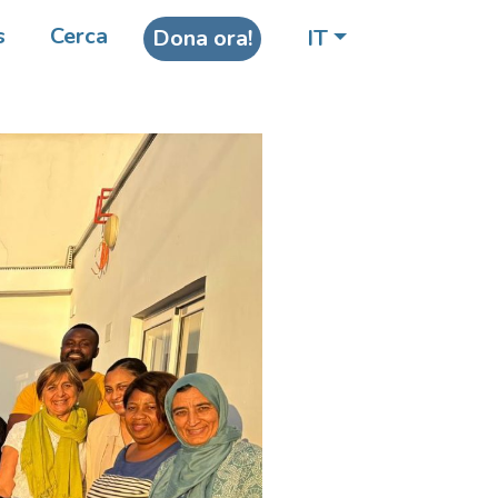
s
Cerca
Dona ora!
IT