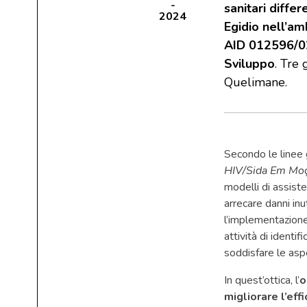
sanitari diffe
2024
Egidio nell’am
AID 012596/02/
Sviluppo
. Tre
Quelimane.
Secondo le linee 
HIV/Sida Em Mo
modelli di assiste
arrecare danni inu
l’implementazione 
attività di identi
soddisfare le aspe
In quest’ottica, l’
o
migliorare l’eff