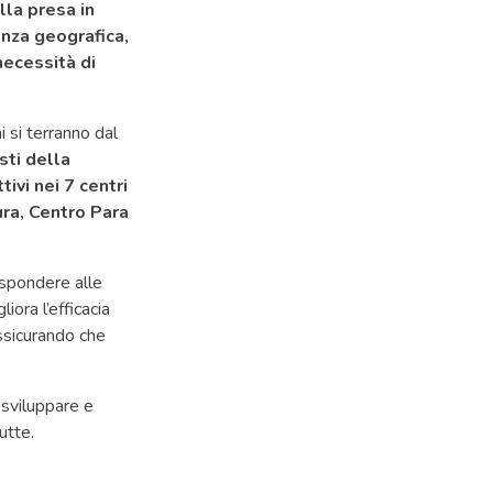
lla presa in
enza geografica,
necessità di
 si terranno dal
sti della
tivi nei 7 centri
ura, Centro Para
rispondere alle
iora l’efficacia
assicurando che
 sviluppare e
utte.