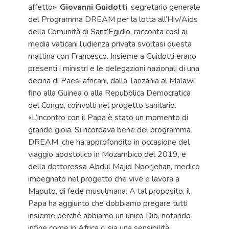
affetto»:
Giovanni Guidotti
, segretario generale
del Programma DREAM per la lotta all’Hiv/Aids
della Comunità di Sant’Egidio, racconta così ai
media vaticani l’udienza privata svoltasi questa
mattina con Francesco. Insieme a Guidotti erano
presenti i ministri e le delegazioni nazionali di una
decina di Paesi africani, dalla Tanzania al Malawi
fino alla Guinea o alla Repubblica Democratica
del Congo, coinvolti nel progetto sanitario.
«L’incontro con il Papa è stato un momento di
grande gioia. Si ricordava bene del programma
DREAM, che ha approfondito in occasione del
viaggio apostolico in Mozambico del 2019, e
della dottoressa Abdul Majid Noorjehan, medico
impegnato nel progetto che vive e lavora a
Maputo, di fede musulmana. A tal proposito, il
Papa ha aggiunto che dobbiamo pregare tutti
insieme perché abbiamo un unico Dio, notando
infine come in Africa ci sia una sensibilità