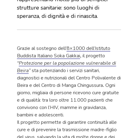
strutture sanitarie: sono luoghi di
speranza, di dignità e di rinascita.
Grazie al sostegno dell’
8×1000
dell’Istituto
Buddista Italiano Soka Gakkai
,
il progetto
“
Protezione per la popolazione vulnerabile di
Beira
”
sta potenziando i servizi sanitari,
diagnostici e nutrizionali del Centro Polivalente di
Beira
e del
Centro di Manga Chingussura
.
Ogni
giorno, migliaia di persone ricevono cure gratuite
e di qualità: tra loro oltre 11.000 pazienti che
convivono con l’HIV, mamme in gravidanza,
bambini e adolescenti.
Il progetto permette di garantire continuità alle
cure e di prevenire la trasmissione madre-figlio
del virus, salvando la vita di molte donne e dei