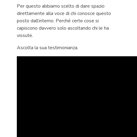
Per questo abbiamo scelto di dare spazio
direttamente alla voce di chi conosce questo
posto dall’interno. Perché certe cose si
capiscono davvero solo ascoltando chi le ha
vissute.
Ascolta la sua testimonianza.