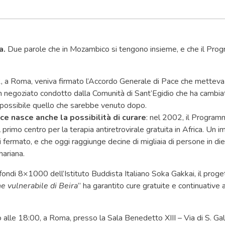
a.
Due parole che in Mozambico si tengono insieme, e che il 
, a Roma, veniva firmato l’Accordo Generale di Pace che metteva f
 Un negoziato condotto dalla Comunità di Sant’Egidio che ha cambiat
 possibile quello che sarebbe venuto dopo.
ce nasce anche la possibilità di curare
: nel 2002, il Progr
 primo centro per la terapia antiretrovirale gratuita in Africa. Un
i fermato, e che oggi raggiunge decine di migliaia di persone in di
hariana.
 fondi 8×1000 dell’Istituto Buddista Italiano Soka Gakkai, il proge
e vulnerabile di Beira
” ha garantito cure gratuite e continuative a
o alle 18:00, a Roma, presso la Sala Benedetto XIII – Via di S. Gal