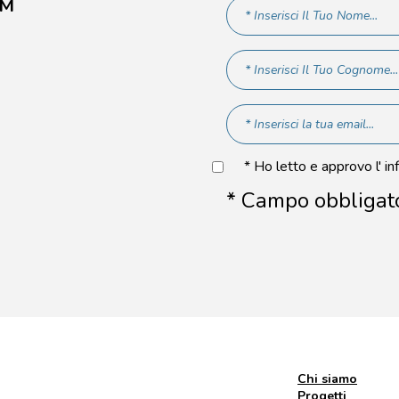
AM
* Ho letto e approvo l' in
* Campo obbligat
Chi siamo
Progetti