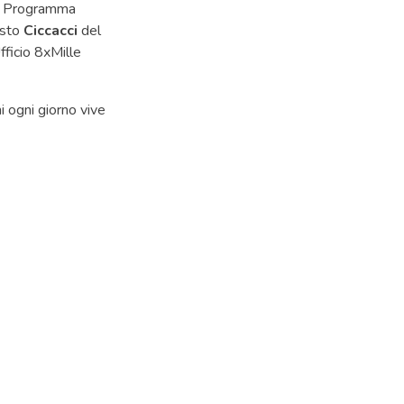
 Programma
usto
Ciccacci
del
fficio 8xMille
hi ogni giorno vive