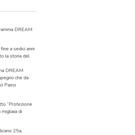
Programma DREAM
ine a sedici anni
o la storia del
amma DREAM
 impegno che da
eci Paesi
tto “
Protezione
 migliaia di
licano 25a,