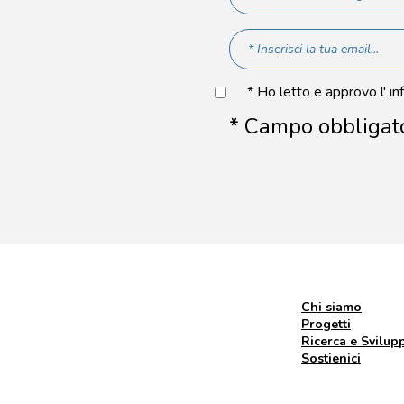
* Ho letto e approvo l' in
* Campo obbligat
Chi siamo
Progetti
Ricerca e Svilup
Sostienici