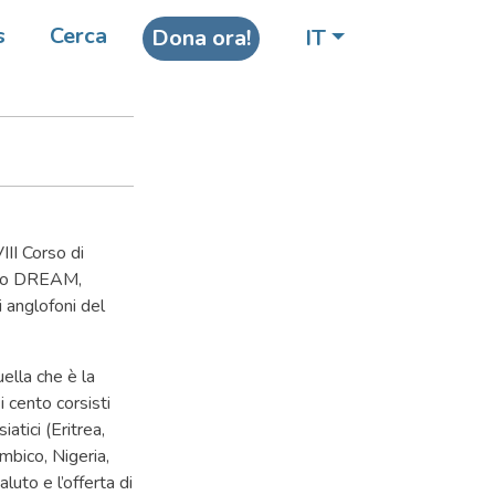
s
Cerca
Dona ora!
IT
VIII Corso di
tto DREAM,
i anglofoni del
uella che è la
 cento corsisti
iatici (Eritrea,
mbico, Nigeria,
luto e l’offerta di