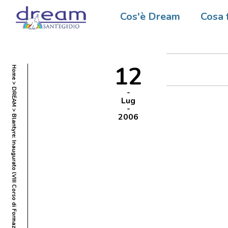
Blantyre
Cos'è Dream
Cosa 
Formaz
12
Home
DREAM
Lug
2006
Blantyre: Inaugurato lVIII Corso di Formazione di DREAM