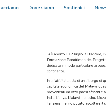
: Inaugurato lVIII Corso di
facciamo
Dove siamo
Sostienici
New
ione di DREAM
Si è aperto il 12 luglio, a Blantyre, l’
Formazione Panafricano del Proge
dedicato in modo particolare ai paes
continente.
In un’affollata sala di un albergo di q
capitale economica del Malawi, quasi
provenienti da otto paesi africani e as
India, Kenya, Malawi, Lesotho, Moza
Tanzania) hanno potuto ascoltare il sa