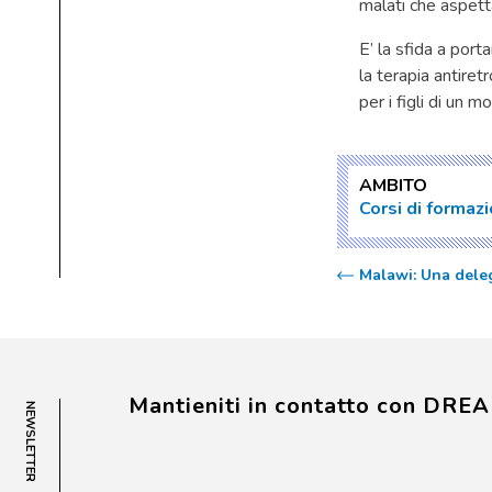
malati che aspett
E’ la sfida a port
la terapia antiret
per i figli di un 
AMBITO
Corsi di formaz
Malawi: Una deleg
Mantieniti in contatto con DRE
NEWSLETTER