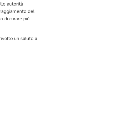
lle autorità
ncoraggiamento del
o di curare più
rivolto un saluto a