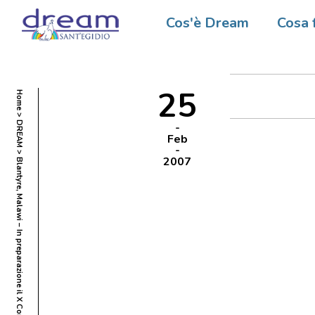
Blantyr
Cos'è Dream
Cosa 
Corso d
25
Home
DREAM
Feb
2007
Blantyre, Malawi – In preparazione il X Corso di Formazione panafricano