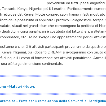
provenienti da tutti i paesi anglofo
 Tanzania, Kenya, Nigeria), più il Lesotho. Particolarmente numero
di religiose dal Kenya. Molte congregazioni hanno infatti mostrat
ronti della possibilità di applicare i protocolli diagnostico-terap
di salute, situati nei grandi slum che compongono la periferia di Nair
egli ultimi corsi panafricani è costituita dal fatto che, parallela
, coordinatori, etc., se ne svolge uno appositamente per gli attivisti
est’anno è che i 35 attivisti partecipanti proverranno da quattro pa
 Kenya, Nigeria), cui i docenti DREAM si rivolgeranno con l’aiuto d
dunque il I corso di formazione per attivisti panafricano. Anche il
ad una più larga dimensione continentale.
ione
Malawi
News
ozambico – Festa per il compleanno della Comunità di SantEgidi