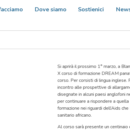
e, Malawi – In preparazione i
facciamo
Dove siamo
Sostienici
New
i Formazione panafricano
Si aprirà il prossimo 1° marzo, a Blant
X corso di formazione DREAM panaf
corso. Per corsisti di lingua inglese.
incontro alle prospettive di allarga
disegnate in alcuni paesi anglofoni ne
per continuare a rispondere a quell
formazione nei riguardi dell’Aids ch
sanitario africano.
Al corso sarà presente un centinaio d