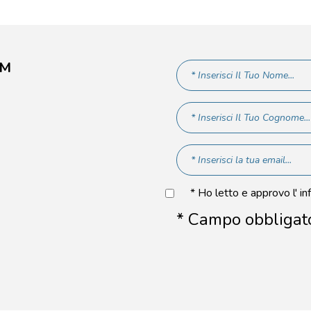
AM
* Ho letto e approvo l' in
* Campo obbligat