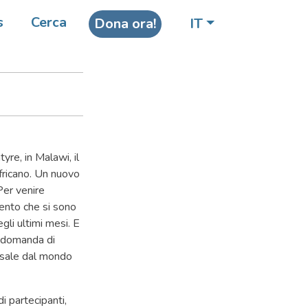
l X
s
Cerca
Dona ora!
IT
yre, in Malawi, il
ricano. Un nuovo
 Per venire
mento che si sono
gli ultimi mesi. E
a domanda di
e sale dal mondo
i partecipanti,