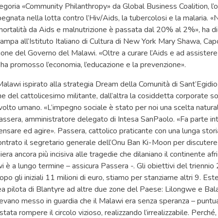
categoria «Community Philanthropy» da Global Business Coalition, l’
egnata nella lotta contro l’Hiv/Aids, la tubercolosi e la malaria. «
mortalità da Aids e malnutrizione è passata dal 20% al 2%», ha di
ampa all’Istituto Italiano di Cultura di New York Mary Shawa, Ca
ione del Governo del Malawi. «Oltre a curare l’Aids e ad assistere l
va ha promosso l’economia, l’educazione e la prevenzione».
 Malawi ispirato alla strategia Dream della Comunità di Sant’Egidio
one del cattolicesimo militante, dall’altra la cosiddetta corporate soc
 volto umano. «L’impegno sociale è stato per noi una scelta naturale 
ssera, amministratore delegato di Intesa SanPaolo. «Fa parte in
sare ed agire». Passera, cattolico praticante con una lunga storia
contrato il segretario generale dell’Onu Ban Ki-Moon per discutere
era ancora più incisiva alle tragedie che dilaniano il continente afri
 è a lungo termine – assicura Passera -. Gli obiettivi del trien
opo gli iniziali 11 milioni di euro, stiamo per stanziarne altri 9. Es
ea pilota di Blantyre ad altre due zone del Paese: Lilongwe e Bal
 avevano messo in guardia che il Malawi era senza speranza – puntua
stata rompere il circolo vizioso, realizzando l’irrealizzabile. Perch