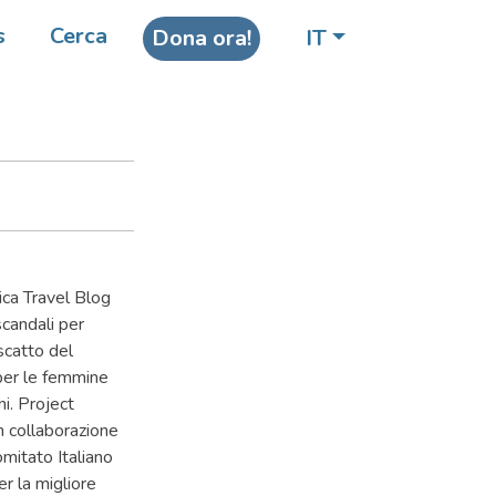
s
Cerca
Dona ora!
IT
l’Aids
ca Travel Blog
scandali per
scatto del
 per le femmine
ni. Project
n collaborazione
omitato Italiano
er la migliore