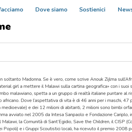
ere della Sera (Italia)
facciamo
Dove siamo
Sostienici
New
liani in Malawi sconfiggono 
ame
oltanto Madonna. Se è vero, come scrive Anouk Zijlma sull’Afri
terial girl a mettere il Malawi sulla cartina geografica» con i suoi 
imbo malawiano, spetta a un gruppo di realtà italiane puntare al ri
 africano. Dove l’aspettativa di vita è di 46 anni per i maschi, 47
medioevale) e dei 12 milioni di abitanti, 2 milioni sono bimbi orfa
mma avviato nel 2005 da Intesa Sanpaolo e Fondazione Cariplo, i
 Malawi, la Comunità di Sant’Egidio, Save the Children, il CISP (C
i Popoli) e i Gruppi Scoutistici locali, ha ricevuto il premio 2008 p