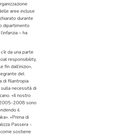
organizzazione
Nelle aree incluse
chiarato durante
po dipartimento
’infanzia – ha
 c’è da una parte
ial responsibility,
fin dall’inizio»,
tegrante del
 di filantropia
 sulla necessità di
cano. «Il nostro
nio 2005-2008 sono
tendendo il
aka». «Prima di
lizza Passera -.
é, come sostiene