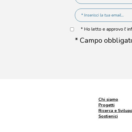
* Ho letto e approvo l' in
* Campo obbligat
Chi siamo
Progetti
Ricerca e Svilup
Sostienici