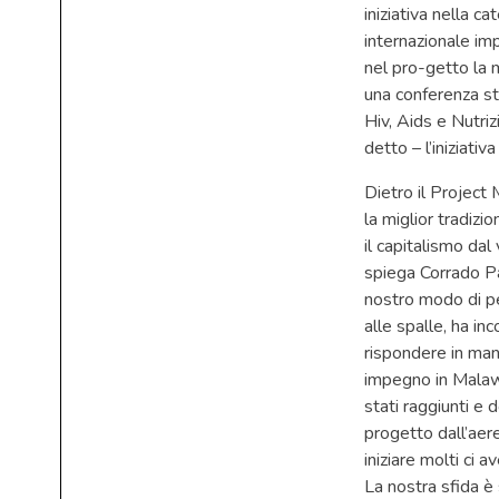
iniziativa nella 
internazionale imp
nel pro-getto la 
una conferenza st
Hiv, Aids e Nutriz
detto – l’iniziati
Dietro il Project
la miglior tradizi
il capitalismo dal
spiega Corrado Pa
nostro modo di pen
alle spalle, ha in
rispondere in mani
impegno in Malawi
stati raggiunti e d
progetto dall’aer
iniziare molti ci
La nostra sfida è 