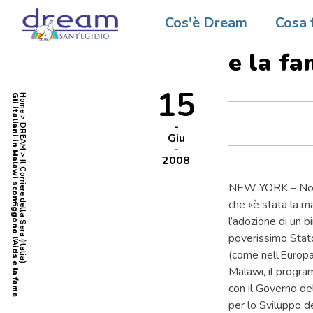
Il Corri
Cos'è Dream
Cosa 
Gli ita
e la f
15
Gli italiani in Malawi sconfiggono l’Aids e la fame
Home
DREAM
Giu
2008
Il Corriere della Sera (Italia)
NEW YORK – Non s
che «è stata la ma
l’adozione di un b
poverissimo Stato
(come nell’Europa 
Malawi, il progra
con il Governo del
per lo Sviluppo de