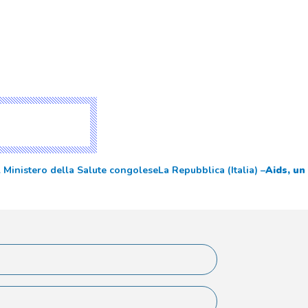
 Ministero della Salute congolese
La Repubblica (Italia) –
Aids, un