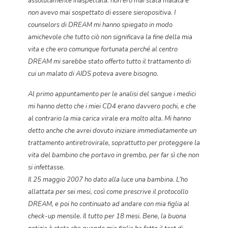
assolutamente inaspettata: non ero mai stata malata e
non avevo mai sospettato di essere sieropositiva. I
counselors di DREAM mi hanno spiegato in modo
amichevole che tutto ciò non significava la fine della mia
vita e che ero comunque fortunata perché al centro
DREAM mi sarebbe stato offerto tutto il trattamento di
cui un malato di AIDS poteva avere bisogno.
Al primo appuntamento per le analisi del sangue i medici
mi hanno detto che i miei CD4 erano davvero pochi, e che
al contrario la mia carica virale era molto alta. Mi hanno
detto anche che avrei dovuto iniziare immediatamente un
trattamento antiretrovirale, soprattutto per proteggere la
vita del bambino che portavo in grembo, per far sì che non
si infettasse.
Il 25 maggio 2007 ho dato alla luce una bambina. L’ho
allattata per sei mesi, così come prescrive il protocollo
DREAM, e poi ho continuato ad andare con mia figlia al
check-up mensile. Il tutto per 18 mesi. Bene, la buona