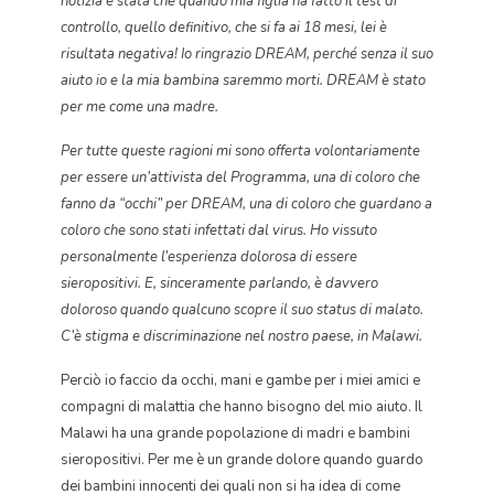
notizia è stata che quando mia figlia ha fatto il test di
controllo, quello definitivo, che si fa ai 18 mesi, lei è
risultata negativa! Io ringrazio DREAM, perché senza il suo
aiuto io e la mia bambina saremmo morti. DREAM è stato
per me come una madre.
Per tutte queste ragioni mi sono offerta volontariamente
per essere un’attivista del Programma, una di coloro che
fanno da “occhi” per DREAM, una di coloro che guardano a
coloro che sono stati infettati dal virus. Ho vissuto
personalmente l’esperienza dolorosa di essere
sieropositivi. E, sinceramente parlando, è davvero
doloroso quando qualcuno scopre il suo status di malato.
C’è stigma e discriminazione nel nostro paese, in Malawi.
Perciò io faccio da occhi, mani e gambe per i miei amici e
compagni di malattia che hanno bisogno del mio aiuto. Il
Malawi ha una grande popolazione di madri e bambini
sieropositivi. Per me è un grande dolore quando guardo
dei bambini innocenti dei quali non si ha idea di come