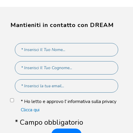
* Campo obbligatorio
ISCRIVITI
DREAM Sant’Egidio
Piazza S. Egidio 3/A 00153 Roma, Italy
+39 06 8992225
dream@santegidio.org
Chi siamo
Contattaci
Progetti
Privacy Policy
Ricerca e Sviluppo
Cookie Policy