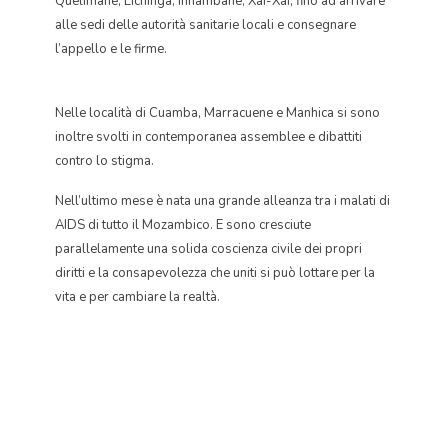
Quelimane, Lichinga, Inhambane, Xai-Xai, fino ad arrivare
alle sedi delle autorità sanitarie locali e consegnare
l’appello e le firme.
Nelle località di Cuamba, Marracuene e Manhica si sono
inoltre svolti in contemporanea assemblee e dibattiti
contro lo stigma.
Nell’ultimo mese è nata una grande alleanza tra i malati di
AIDS di tutto il Mozambico. E sono cresciute
parallelamente una solida coscienza civile dei propri
diritti e la consapevolezza che uniti si può lottare per la
vita e per cambiare la realtà.