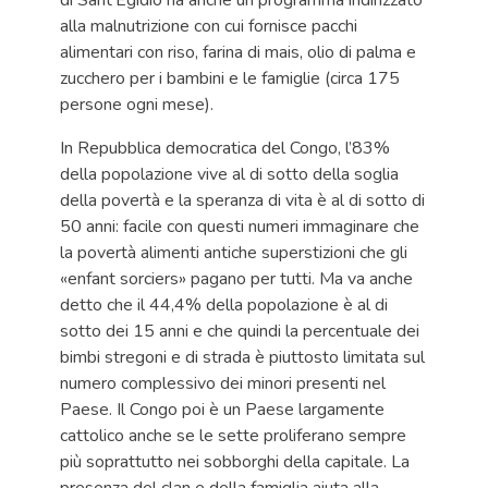
di Sant’Egidio ha anche un programma indirizzato
alla malnutrizione con cui fornisce pacchi
alimentari con riso, farina di mais, olio di palma e
zucchero per i bambini e le famiglie (circa 175
persone ogni mese).
In Repubblica democratica del Congo, l’83%
della popolazione vive al di sotto della soglia
della povertà e la speranza di vita è al di sotto di
50 anni: facile con questi numeri immaginare che
la povertà alimenti antiche superstizioni che gli
«enfant sorciers» pagano per tutti. Ma va anche
detto che il 44,4% della popolazione è al di
sotto dei 15 anni e che quindi la percentuale dei
bimbi stregoni e di strada è piuttosto limitata sul
numero complessivo dei minori presenti nel
Paese. Il Congo poi è un Paese largamente
cattolico anche se le sette proliferano sempre
più soprattutto nei sobborghi della capitale. La