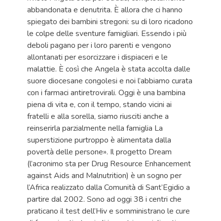
abbandonata e denutrita. È allora che ci hanno
spiegato dei bambini stregoni: su di loro ricadono
le colpe delle sventure famigliari. Essendo i più
deboli pagano per i loro parenti e vengono
allontanati per esorcizzare i dispiaceri e le
malattie. È così che Angela è stata accolta dalle
suore diocesane congolesi e noi l’abbiamo curata
con i farmaci antiretrovirali. Oggi è una bambina
piena di vita e, con il tempo, stando vicini ai
fratelli e alla sorella, siamo riusciti anche a
reinserirla parzialmente nella famiglia La
superstizione purtroppo è alimentata dalla
povertà delle persone». Il progetto Dream
(l’acronimo sta per Drug Resource Enhancement
against Aids and Malnutrition) è un sogno per
l’Africa realizzato dalla Comunità di Sant’Egidio a
partire dal 2002. Sono ad oggi 38 i centri che
praticano il test dell’Hiv e somministrano le cure