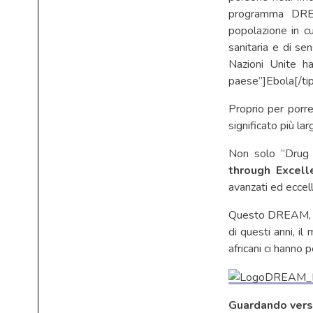
programma DREA
popolazione in c
sanitaria e di se
Nazioni Unite h
paese”]Ebola[/tip
Proprio per porre
significato più l
Non solo “Drug
through Excel
avanzati ed eccell
Questo DREAM, c
di questi anni, i
africani ci hanno
Guardando verso