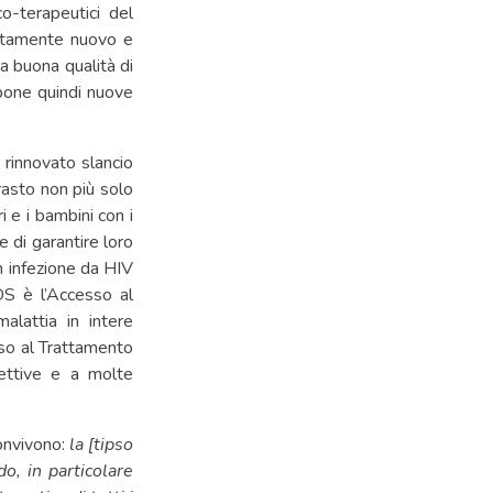
co-terapeutici del
letamente nuovo e
na buona qualità di
 pone quindi nuove
rinnovato slancio
rasto non più solo
i e i bambini con i
e di garantire loro
n infezione da HIV
IDS è l’Accesso al
alattia in intere
sso al Trattamento
fettive e a molte
convivono:
la [tipso
do, in particolare