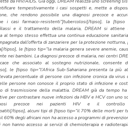
fette da HIV/AIDS. Già oggi, DREAM realizza uno screening siste
ntificare tempestivamente i casi sospetti e, mette a dispos
one, che rendono possibile una diagnosi precoce e accur
he i casi farmaco-resistenti”]tubercolosi[/tipso], la [tipso
filassi e il trattamento della malaria, DREAM si attiene 
ma al tempo stesso effettua una continua educazione sanitari
pagnata dall’offerta di zanzariere per la protezione notturna, p
ia[/tipso], le [tipso tip=”la malaria genera severe anemie, ca
nte nei bambini. La diagnosi precoce di malaria, nei centri 
icace che associato al sostegno nutrizionale, consente 
pso], le [tipso tip=”l’Africa Sub-Sahariana presenta la più a
levata percentuale di persone con infezione cronica da virus d
lle persone non conosce il proprio stato di infezione e cost
hio di trasmissione della malattia. DREAM già da tempo h
tive per contrastare nuove infezioni da HBV e HCV con uno s
osi precoce nei pazienti HIV e il controllo de
epatiti[/tipso], alcuni tipi di [tipso tip=”il 70% delle morti pe
e il 60% degli africani non ha accesso a programmi di prevenzio
i non hanno accesso ai servizi di chemioterapia e radioterapi