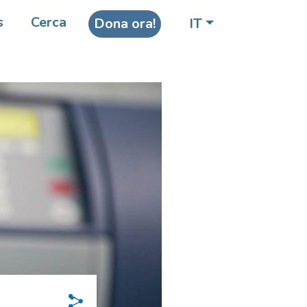
s
Cerca
Dona ora!
IT