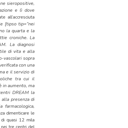
e sieropositive,
zazione e lì dove
te all’accresciuta
e [tipso tip=”nei
no la quarta e la
tie croniche. La
AM. La diagnosi
ile di vita e alla
o-vascolari sopra
verificata con una
a e il servizio di
oliche tra cui il
 è in aumento, ma
i centri DREAM la
 alla presenza di
a farmacologica,
za dimenticare le
 di quasi 12 mila
nei tre centri del