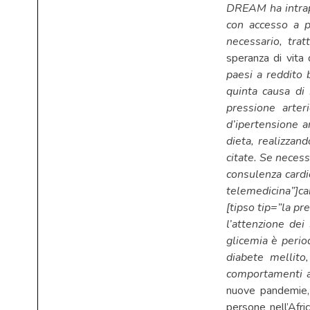
DREAM ha intrap
con accesso a pe
necessario, trat
speranza di vita 
paesi a reddito 
quinta causa di
pressione arte
d’ipertensione ar
dieta, realizzan
citate. Se necess
consulenza cardio
telemedicina”]ca
[tipso tip=”la p
l’attenzione dei
glicemia è perio
diabete mellito
comportamenti al
nuove pandemie, 
persone nell’Afri