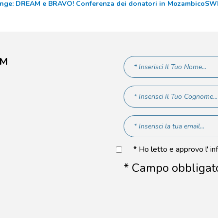
nge: DREAM e BRAVO! Conferenza dei donatori in Mozambico
SWI
AM
* Ho letto e approvo l' in
* Campo obbligat