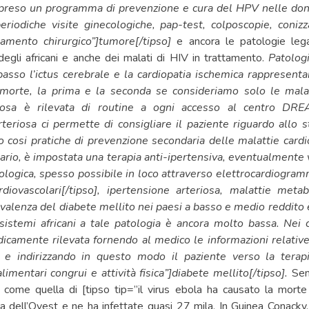
reso un programma di prevenzione e cura del HPV nelle donn
riodiche visite ginecologiche, pap-test, colposcopie, coniz
tamento chirurgico”]tumore[/tipso]
e ancora le patologie lega
degli africani e anche dei malati di HIV in trattamento.
Patologi
basso l’ictus cerebrale e la cardiopatia ischemica rappresenta
 morte, la prima e la seconda se consideriamo solo le malat
riosa è rilevata di routine a ogni accesso al centro DRE
teriosa ci permette di consigliare il paziente riguardo allo st
do cosi pratiche di prevenzione secondaria delle malattie cardi
ario, è impostata una terapia anti-ipertensiva, eventualmente 
logica, spesso possibile in loco attraverso elettrocardiogramm
rdiovascolari[/tipso], ipertensione arteriosa, malattie metab
revalenza del diabete mellito nei paesi a basso e medio reddito
 sistemi africani a tale patologia è ancora molto bassa. Ne
dicamente rilevata fornendo al medico le informazioni relative
, e indirizzando in questo modo il paziente verso la terapi
imentari congrui e attività fisica”]diabete mellito[/tipso].
Sen
come quella di [tipso tip=”il virus ebola ha causato la morte
ca dell’Ovest e ne ha infettate quasi 27 mila. In Guinea Conacky, 