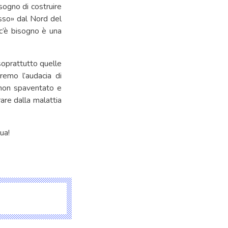
sogno di costruire
usso» dal Nord del
 c’è bisogno è una
soprattutto quelle
remo l’audacia di
o non spaventato e
are dalla malattia
ua!