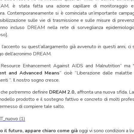
M, è stata fatta una azione capillare di monitoraggio e 
ura. Contemporaneamente si è cominciata un’importante campa
nsibilizzazione sulle vie di trasmissione e sulle misure di prevenz
anno incluso DREAM nella rete di sorveglianza epidemiologi
so].
 l’accento su quest’allargamento già avvenuto in questi anni, ci
argo dell’acronimo DREAM.
 Resource Enhancement Against AIDS and Malnutrition” ma
lent and Advanced Means
” cioè “Liberazione dalle malattie
enti ”. Il nostro sogno cresce.
he potremmo definire
DREAM 2.0,
affronta una nuova sfida. L
l modello prodotto e il sostegno fattivo e concreto di molti profes
 permesso di compiere tale salto.
 il futuro, appare chiaro come già
oggi vi sono condizioni a l