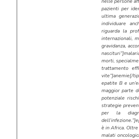
nelle persone af
pazienti per ide
ultima generazi
individuare anc
riguarda la pro
internazionali, 
gravidanza, accom
nascituri”]malar
morti, specialme
trattamento eff
vite”]anemie[/ti
epatite B e un’e
maggior parte de
potenziale risc
strategie preven
per la diagn
dell’infezione.”]
è in Africa. Oltr
malati oncologic