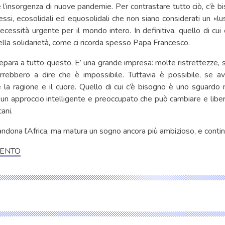
e l’insorgenza di nuove pandemie. Per contrastare tutto ciò, c’è bi
essi, ecosolidali ed equosolidali che non siano considerati un «l
essità urgente per il mondo intero. In definitiva, quello di cui
ella solidarietà, come ci ricorda spesso Papa Francesco.
epara a tutto questo. E’ una grande impresa: molte ristrettezze, 
rrebbero a dire che è impossibile. Tuttavia è possibile, se av
 la ragione e il cuore. Quello di cui c’è bisogno è uno sguard
un approccio intelligente e preoccupato che può cambiare e liber
cani.
dona l’Africa, ma matura un sogno ancora più ambizioso, e contin
ENTO