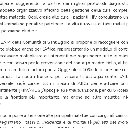
nali e suggerendo, a partire dai migliori protocolli diagnosti
modello organizzativo africano della gestione della cura, comp
altre malattie. Oggi, grazie alle cure, i pazienti HIV conquistano u
 si ammalano per altre patologie. La vita ritrovata di tanti malati
 possiamo eludere.
AM della Comunità di Sant’Egidio si propone di raccogliere con 
lute globale anche per l’Africa, rappresentando un modello di cont
necessario moltiplicare gli interventi per raggiungere tutte le madr
ci e con servizi per la prevenzione del contagio madre-figlio, al fin
e e dare futuro ai loro paesi. Oggi, solo il 40% delle persone co
erapia. La nostra frontiera per vincere la battaglia contro l’A
ersale, cioè curare tutti i malati di AIDS per eradicare la m
continente”]HIV/AIDS[/tipso]
e alla malnutrizione
, per cui l’Acce
e la frontiera più importante, ma anche ad altre malattie in
e.
empo a porre attenzione alle principali malattie con cui gli africani 
 registrano i tassi di incidenza e di mortalità più alti del mon