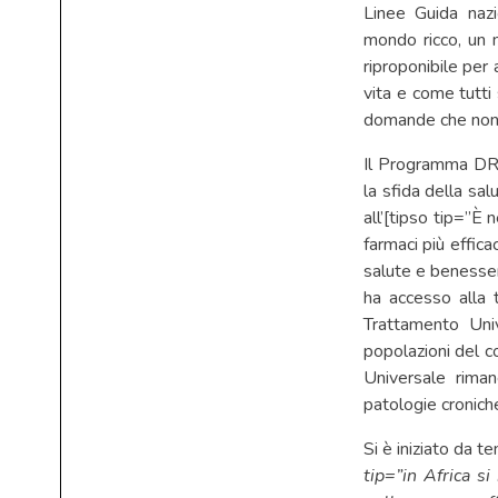
Linee Guida nazio
mondo ricco, un 
riproponibile per 
vita e come tutti
domande che non
Il Programma DRE
la sfida della sa
all’[tipso tip=”È 
farmaci più effica
salute e benesser
ha accesso alla t
Trattamento Univ
popolazioni del 
Universale riman
patologie cronich
Si è iniziato da t
tip=”in Africa si