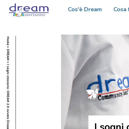
Cos'è Dream
Cosa 
Home
DREAM
I sogni