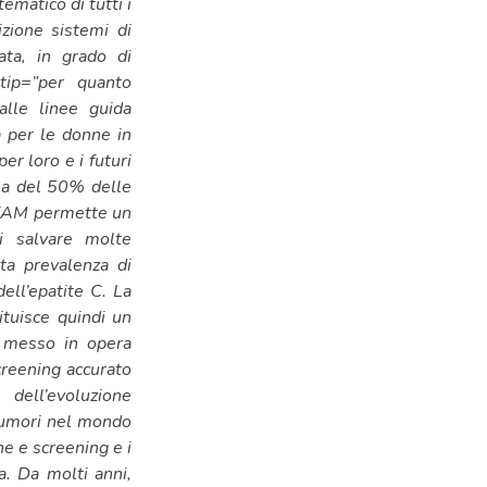
matico di tutti i
izione sistemi di
ata, in grado di
 tip=”per quanto
alle linee guida
a per le donne in
er loro e i futuri
usa del 50% delle
DREAM permette un
di salvare molte
lta prevalenza di
ell’epatite C. La
ituisce quindi un
a messo in opera
creening accurato
ll’evoluzione
r tumori nel mondo
ne e screening e i
a. Da molti anni,