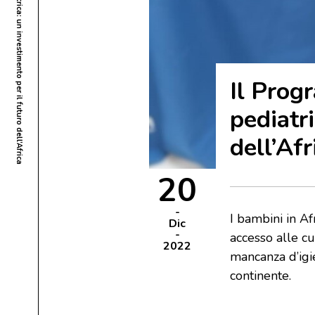
Il Programma DREAM e l’assistenza pediatrica: un investimento per il futuro dell’Africa
Il Prog
pediatri
dell’Afr
20
I bambini in A
Dic
accesso alle c
2022
mancanza d’igie
continente.