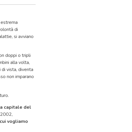
i estrema
olontà di
lattie, si avviano
on doppi o tripli
bini alla volta,
di vista, diventa
esso non imparano
uturo.
la capitale del
l 2002,
 cui vogliamo