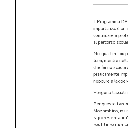
Il Programma DRE
importanza: è un i
continuare a prote
al percorso scola
Nei quartieri più p
turni, mentre nell
che fanno scuola 
praticamente impo
neppure a leggere
Vengono lasciati i
Per questo
l’esi
Mozambico
, in 
rappresenta un’
restituire non 