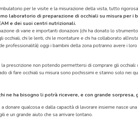
mbulatorio per le visite e la misurazione della vista, tutto rigoro
imo laboratorio di preparazione di occhiali su misura per i 
 e dei suoi centri nutrizionali.
nazione di varie e importanti donazioni (chi ha donato lo strumento
occhiali, chi le lenti, chi le montature e chi ha collaborato all’inst
e professionalità) oggi i bambini della zona potranno avere i loro
o la prescrizione non potendo permettersi di comprare gli occhiali: r
grado di fare occhiali su misura sono pochissimi e stanno solo nei qua
chi ne ha bisogno li potrà ricevere, e con grande sorpresa,
tà a donare qualcosa e dalla capacità di lavorare insieme nasce un
gili e un grande aiuto che sa arrivare lontano.