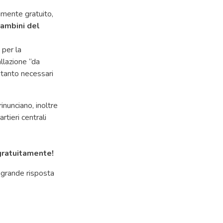
samente gratuito,
bambini del
 per la
allazione “da
 tanto necessari
inunciano, inoltre
rtieri centrali
 gratuitamente!
a grande risposta