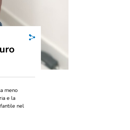
turo
 ha meno
ia e la
fantile nel