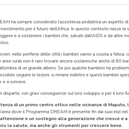
AM ha sempre considerato l’assistenza pediatrica un aspetto d
nvestimento per il futuro dell’Africa.
In questo contesto nasce la v
ggere e a sostenere i bambini che, salvati dall’AIDS e da altre ma
stico.
overi, nelle periferie delle città i bambini vanno a scuola a fatica, c
e aree rurali non è raro trovare ancora scolaresche anche di 80 bam
all’ombra di un grande albero. Se poi qualche bambino ha problemi 
ssibile seguire le lezioni, si rimane indietro e questi bambini sp
 e a scrivere.
n disparte, con gravi conseguenze sul loro sviluppo e per il loro f
stenza di un primo centro ottico nelle vicinanze di Maputo, 
un’area dove il Programma DREAM è presente fin dai suoi inizi ne
attenzione e un sostegno alla generazione che cresce e a
solo la salute, ma anche gli strumenti per crescere bene.