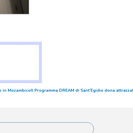
to in Mozambico
Il Programma DREAM di Sant’Egidio dona attrezzatur