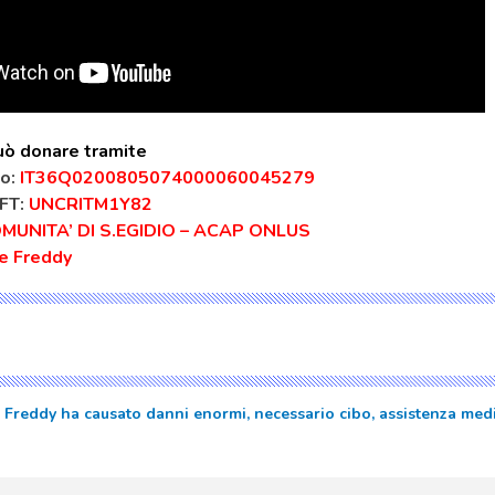
può donare tramite
o:
IT36Q0200805074000060045279
IFT:
UNCRITM1Y82
MUNITA’ DI S.EGIDIO – ACAP ONLUS
e Freddy
e Freddy ha causato danni enormi, necessario cibo, assistenza medi