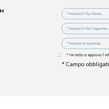
AM
* Ho letto e approvo l' in
* Campo obbligat