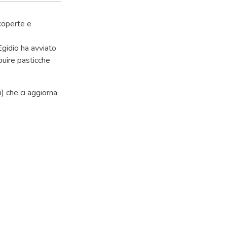
 coperte e
Egidio ha avviato
ibuire pasticche
i) che ci aggiorna