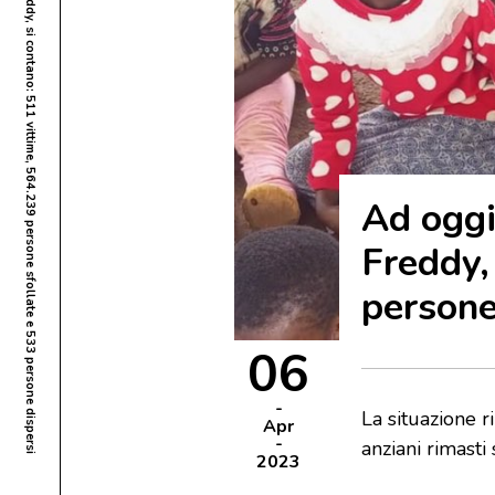
Ad oggi in Malawi a causa del Ciclone Freddy, si contano: 511 vittime, 564.239 persone sfollate e 533 persone dispersi
Ad oggi
Freddy,
persone
06
La situazione r
Apr
anziani rimasti 
2023