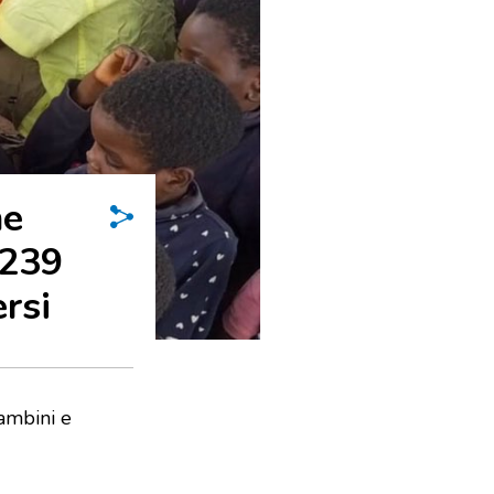
ne
.239
rsi
bambini e