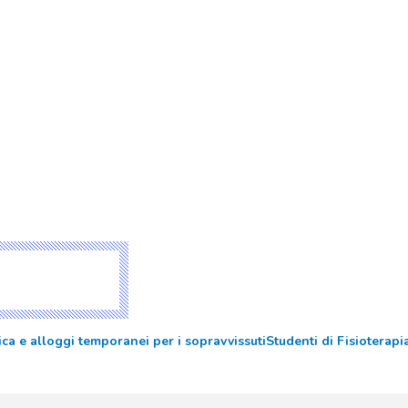
ca e alloggi temporanei per i sopravvissuti
Studenti di Fisioterap