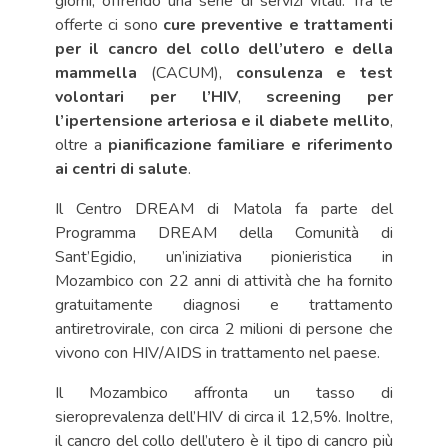
giorni, offrendo una serie di servizi vitali. Tra le
offerte ci sono
cure preventive e trattamenti
per il cancro del collo dell’utero e della
mammella
(CACUM),
consulenza e test
volontari per l’HIV
,
screening per
l’ipertensione arteriosa e il diabete mellito
,
oltre a
pianificazione familiare e riferimento
ai centri di salute
.
Il Centro DREAM di Matola fa parte del
Programma DREAM della Comunità di
Sant’Egidio, un’iniziativa pionieristica in
Mozambico con 22 anni di attività che ha fornito
gratuitamente diagnosi e trattamento
antiretrovirale, con circa 2 milioni di persone che
vivono con HIV/AIDS in trattamento nel paese.
Il Mozambico affronta un tasso di
sieroprevalenza dell’HIV di circa il 12,5%. Inoltre,
il cancro del collo dell’utero è il tipo di cancro più