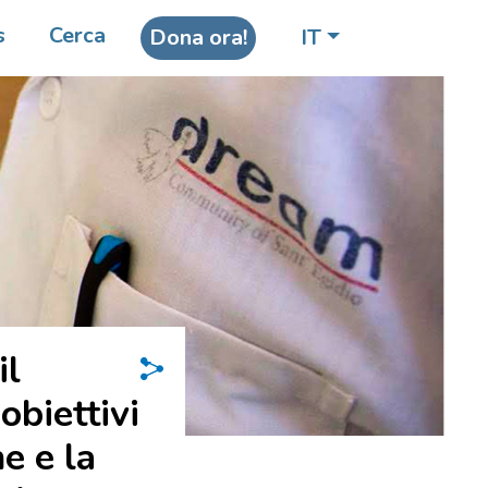
s
Cerca
Dona ora!
IT
il
obiettivi
e e la