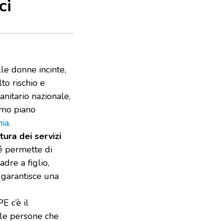
ci
le donne incinte,
lto rischio e
anitario nazionale,
timo piano
nia
.
tura dei servizi
hé permette di
dre a figlio,
 garantisce una
 c’è il
 le persone che