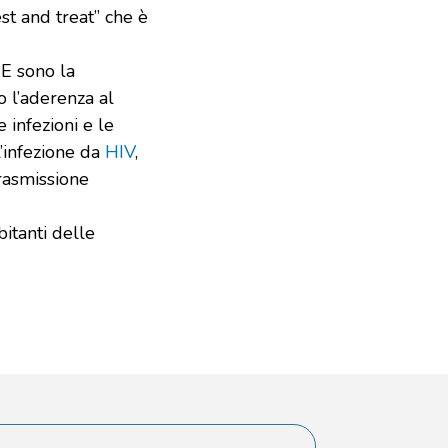
t and treat” che è
PE sono la
o l’aderenza al
 infezioni e le
l’infezione da
HIV
,
trasmissione
itanti delle