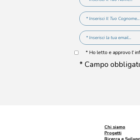
* Ho letto e approvo l' in
* Campo obbligat
Chi siamo
Progetti
Ricerca e Svilup