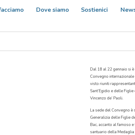
 Francia – Un Convegno che ra
facciamo
Dove siamo
Sostienici
New
borazione con le Figlie della 
Dal 18 al 22 gennaio si è 
Convegno internazionale 
visto riuniti rappresentan
Sant’Egidio e delle Figlie
Vincenzo de’ Paoli.
La sede del Convegno è s
Generalizia delle Figlie d
Bac, accanto al famoso e
santuario della Medaglia