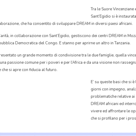
Tra le Suore Vincenziane 
Sant’Egidio si è instaurat
laborazione, che ha consentito di sviluppare DREAM in diversi paesi africani.
 Carità, in collaborazione con Sant’Egidio, gestiscono dei centri DREAM in Moz
bblica Democratica del Congo. E stanno per aprirne un altro in Tanzania.
esentato un grande momento di condivisione tra le due famiglie, quella vince
a una passione comune per i poveri e per l’Africa e da una visione non rasseg
 che si apre con fiducia al futuro.
E’ su queste basi che si è
giorni con impegno, anal
problematiche relative ai 
DREAM africani ed inter
vivere ed affrontare le op
che si profilano per i pros