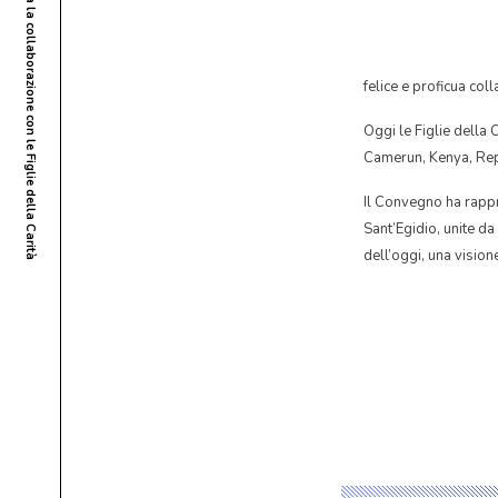
Parigi, Francia – Un Convegno che rafforza la collaborazione con le Figlie della Carità
felice e proficua col
Oggi le Figlie della
Camerun, Kenya, Repu
Il Convegno ha rappr
Sant’Egidio, unite d
dell’oggi, una visione