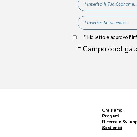
* Ho letto e approvo l' in
* Campo obbligat
Chi siamo
Progetti
Ricerca e Svilup
Sostienici