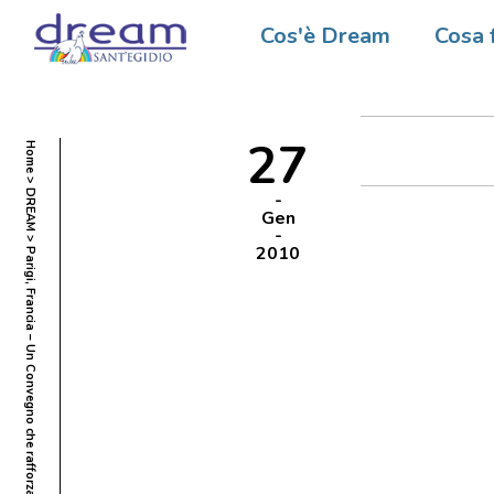
Parigi,
Cos'è Dream
Cosa 
la colla
27
Home
DREAM
Gen
2010