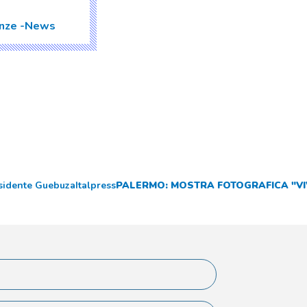
enze
News
esidente Guebuza
Italpress
PALERMO: MOSTRA FOTOGRAFICA "VIV