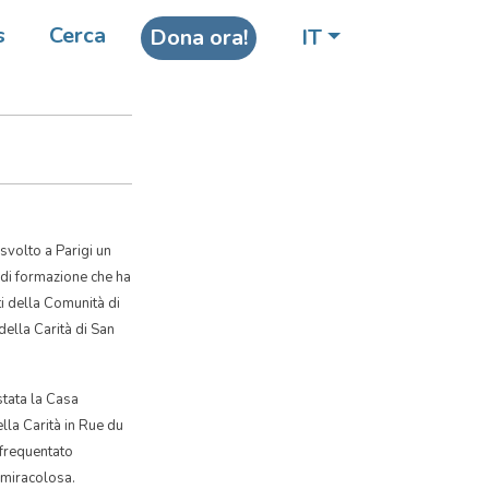
fforza
s
Cerca
Dona ora!
IT
Carità
svolto a Parigi un
di formazione che ha
ti della Comunità di
 della Carità di San
tata la Casa
ella Carità in Rue du
 frequentato
 miracolosa.