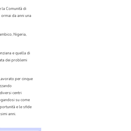
e la Comunità di
a ormai da anni una
ambico, Nigeria,
nziana e quella di
nata dei problemi
 lavorato per cinque
izzando
diversi centri
rogandosi su come
portunità e le sfide
simi anni.