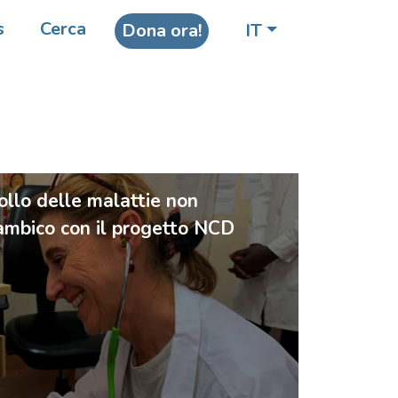
s
Cerca
Dona ora!
IT
ollo delle malattie non
zambico con il progetto NCD