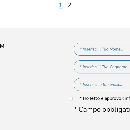
1
2
AM
* Ho letto e approvo l' in
* Campo obbligat