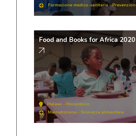
Formazione medico-sanitaria
-
Prevenzion
Food and Books for Africa 2020
Malawi
-
Mozambico
Malnutrizione
-
Sicurezza alimentare