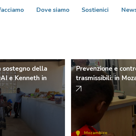
facciamo
Dove siamo
Sostienici
New
a sostegno della
Prevenzione e contr
DAI e Kenneth in
trasmissibili: in Mo
Mozambico