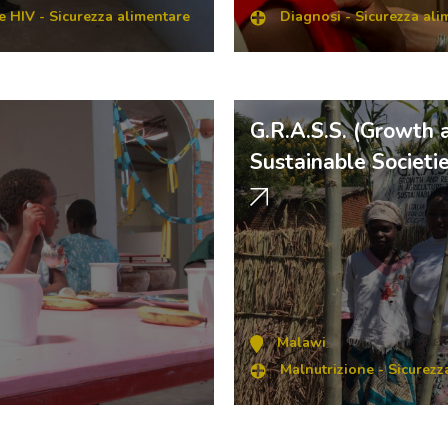
e HIV
-
Sicurezza alimentare
Diagnosi
-
Sicurezza ali
G.R.A.S.S. (Growth a
Sustainable Societi
Malawi
Malnutrizione
-
Sicurezz