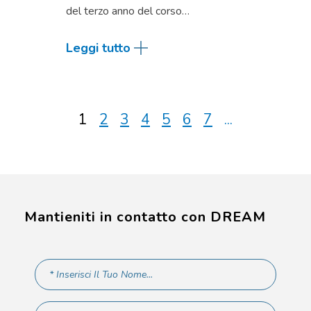
del terzo anno del corso…
Leggi tutto
1
2
3
4
5
6
7
...
Mantieniti in contatto con DREAM