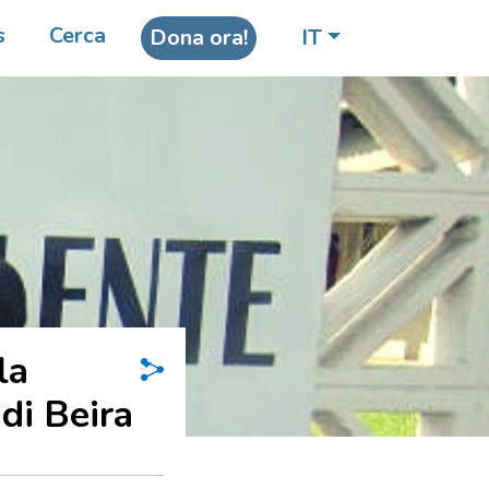
s
Cerca
Dona ora!
IT
la
di Beira