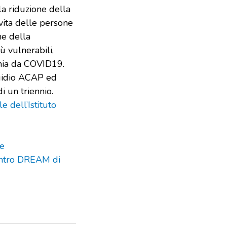
la riduzione della
vita delle persone
ne della
ù vulnerabili,
mia da COVID19.
Egidio ACAP ed
i un triennio.
e dell’Istituto
ce
centro DREAM di