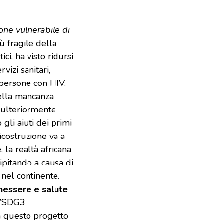
ne vulnerabile di
ù fragile della
ici, ha visto ridursi
vizi sanitari,
 persone con HIV.
della mancanza
 ulteriormente
gli aiuti dei primi
ricostruzione va a
 la realtà africana
pitando a causa di
 nel continente.
enessere e salute
ll’SDG3
a questo progetto