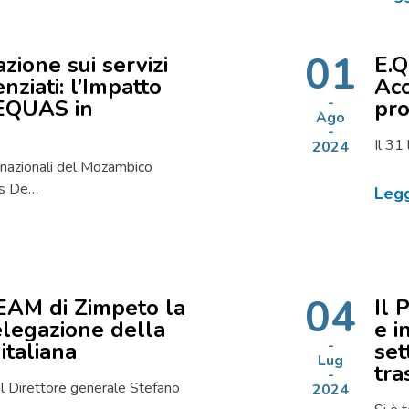
01
zione sui servizi
E.Q
enziati: l’Impatto
Acc
 EQUAS in
pro
Ago
Il 31
2024
 nazionali del Mozambico
os De…
Legg
04
EAM di Zimpeto la
Il
elegazione della
e i
italiana
set
Lug
tra
al Direttore generale Stefano
2024