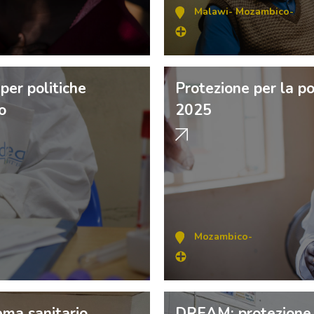
Malawi
-
Mozambico
-
per politiche
Protezione per la po
o
2025
Mozambico
-
ema sanitario
DREAM: protezione p