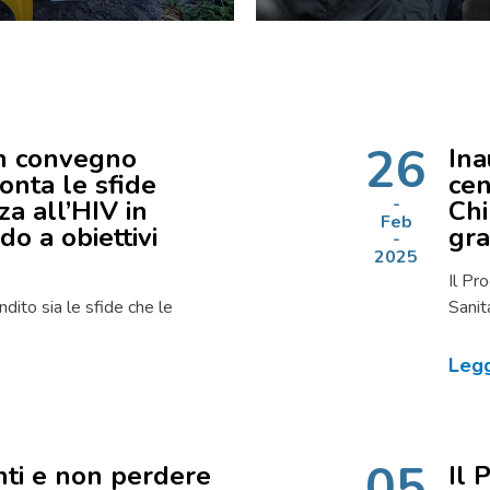
26
n convegno
Ina
onta le sfide
cen
za all’HIV in
Chi
Feb
do a obiettivi
gra
2025
Il Pr
dito sia le sfide che le
Sanit
Legg
05
ti e non perdere
Il 