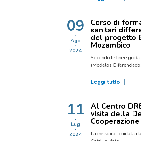
09
Corso di forma
sanitari differ
del progetto
Ago
Mozambico
2024
Secondo le linee guida
(Modelos Diferenciad
Leggi tutto
11
Al Centro DR
visita della D
Cooperazione 
Lug
La missione, guidata d
2024