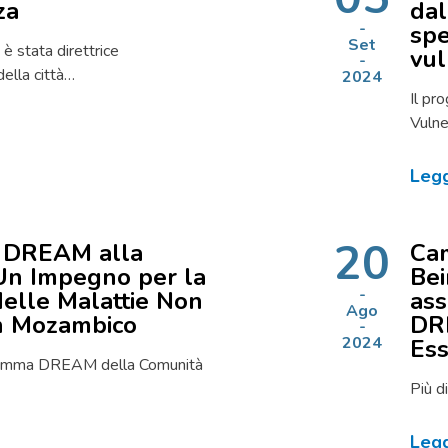
za
dal
spe
Set
è stata direttrice
vul
della città…
2024
Il pr
Vulne
Legg
20
 DREAM alla
Cam
Un Impegno per la
Bei
elle Malattie Non
ass
Ago
in Mozambico
DR
2024
Ess
gramma DREAM della Comunità
Più d
Legg