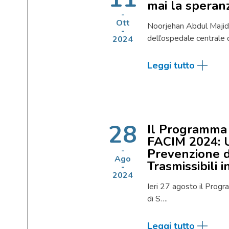
mai la speran
Ott
Noorjehan Abdul Majid 
dell’ospedale centrale 
2024
Leggi tutto
28
Il Programma
FACIM 2024: 
Prevenzione d
Ago
Trasmissibili 
2024
Ieri 27 agosto il Pro
di S….
Leggi tutto