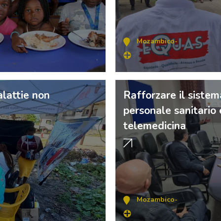
Mozambico
-
alattie non
Rafforzare il sistem
personale sanitario 
telemedicina
Mozambico
-