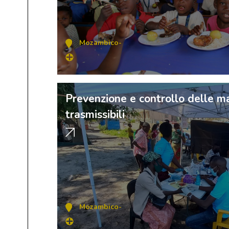
Mozambico
-
Prevenzione e controllo delle m
trasmissibili
Mozambico
-