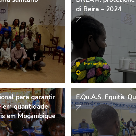
di Beira – 2024
Mozambico
-
cional para garantir
E.Qu.A.S. Equità, Qu
e em quantidade
veis em Moçambique