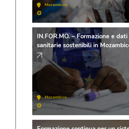
Mozambico
-
IN.FOR.MO. – Formazione e dati 
sanitarie sostenibili in Mozambic
Mozambico
-
Formazione continua per un sist