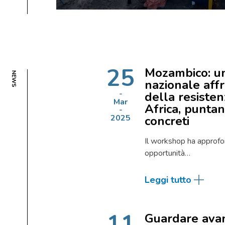
25
Mozambico: u
NEWS
nazionale affr
della resisten
Mar
Africa, puntan
2025
concreti
Il workshop ha approfon
opportunità…
Leggi tutto
11
Guardare avan